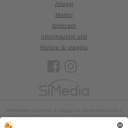
Alloggi
Meteo
Webcam
Informazioni utili
Rivista di viaggio
VIVOSüdtirol è il portale di viaggio per chi desidera vivere il
Trentino Alto Adige davvero – con consigli autentici, alloggi e
offerte su misura.