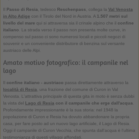
Il
Passo di Resia
, tedesco
Reschenpass
, collega la
Val Venosta
in Alto Adige
con il Tirolo del Nord in Austria. A
1.507 metri sul
livello del mare
qui si attraversa sia il crinale alpino che il
confine
italiano
. La strada verso il passo non presenta molte curve, in
compenso sul passo ci sono numerosi locali e piccoli negozi di
souvenir e un conveniente distributore di benzina sul versante
austriaco delle Alpi.
Amato motivo fotografico: il campanile nel
lago
Il
confine italiano - austriaco
passa direttamente attraverso la
località di Resia
, una frazione del comune di Curon in Val
Venosta. L'attrattiva principale di questa gita in moto è senza dubbi
la vista del
Lago di Resia
con il campanile che erge dall'acqua
.
Profondamente impressionante è la sua storia: nel 1948 la
popolazione di Curon e Resia ha dovuto abbandonare la propria
casa, per fare posto ad un nuovo lago artificiale, il Lago di Resia.
Oggi il campanile di Curon Vecchia, che spunta dall'acqua è l'ultima
testimonianza di questi villaggi affondati.