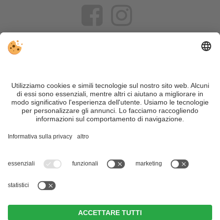
VIVOSüdtirol è il portale di viaggio per chi desidera vivere il
Trentino Alto Adige davvero – con consigli autentici, alloggi e
offerte su misura.
Nonostante il lavoro accurato e il costante aggiornamento dei
contenuti, si possono verificare errori. Non garantiamo la
correttezza e la completezza di tutte le informazioni. Per
motivi di sicurezza, si prega di verificare chiedendo
direttamente sul posto all'organizzatore.
Sitemap
|
Editoria
&
Direttiva privacy
|
Impostazioni cookie individuali
| Part. IVA IT02365710215