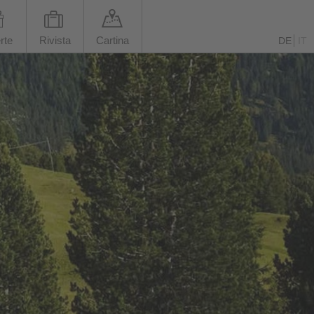
rte
Rivista
Cartina
DE
IT