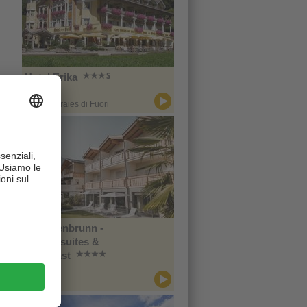
Hotel Erika
CIN +
Braies / Braies di Fuori
Im Tiefenbrunn -
Gardensuites &
Breakfast
CIN +
Lana