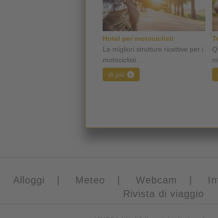
Hotel per motociclisti
T
Le migliori strutture ricettive per i
Qu
motociclisti ...
mo
di più
Alloggi
|
Meteo
|
Webcam
|
In
Rivista di viaggio