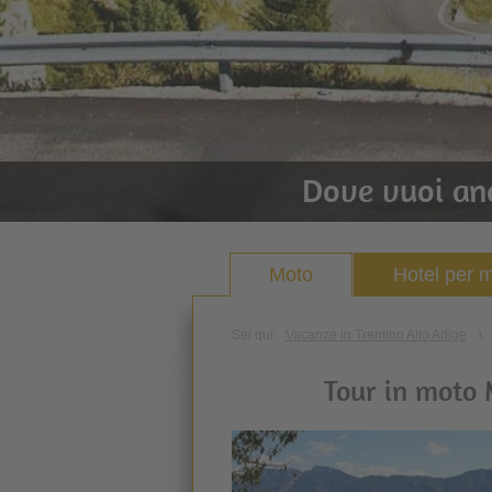
Dove vuoi an
Moto
Hotel per m
Sei qui:
Vacanze in Trentino Alto Adige
\
Tour in moto 