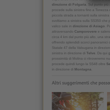
direzione di Folgaria
. Sul punto più 
procede sulla sinistra fino a Tonezza
piccola strada a tornanti sulla sinistr
svoltiamo a sinistra sulla SS350 che 
valico sale in
direzione di Asiago
. P
attraversando
Camporovere
e salend
circa 4 km dal punto più alto, una st
offrendo splendidi scorci panoramici
Statale 47 della Valsugana in direzion
sinistra in direzione di
Telve
. Da qui 
prossimità di Molina ci ritroveremo n
procede quindi lungo la SS48 oltre
S
in direzione di
Montagna
.
Altri suggerimenti che posso