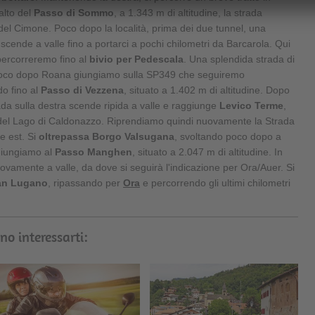
alto del
Passo di Sommo
, a 1.343 m di altitudine, la strada
 del Cimone. Poco dopo la località, prima dei due tunnel, una
a scende a valle fino a portarci a pochi chilometri da Barcarola. Qui
percorreremo fino al
bivio per Pedescala
. Una splendida strada di
oco dopo Roana giungiamo sulla SP349 che seguiremo
o fino al
Passo di Vezzena
, situato a 1.402 m di altitudine. Dopo
rada sulla destra scende ripida a valle e raggiunge
Levico Terme
,
 del Lago di Caldonazzo. Riprendiamo quindi nuovamente la Strada
e est. Si
oltrepassa Borgo Valsugana
, svoltando poco dopo a
giungiamo al
Passo Manghen
, situato a 2.047 m di altitudine. In
uovamente a valle, da dove si seguirà l'indicazione per Ora/Auer. Si
an Lugano
, ripassando per
Ora
e percorrendo gli ultimi chilometri
no interessarti: