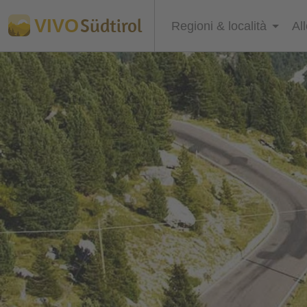
Südtirol
VIVO
Regioni & località
Al