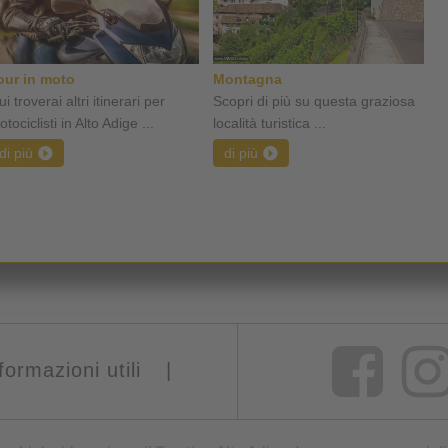
our in moto
Montagna
i troverai altri itinerari per
Scopri di più su questa graziosa
tociclisti in Alto Adige ...
località turistica ...
di più
di più
formazioni utili
|