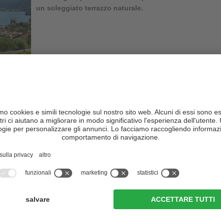
un soleggiato terrazzo naturale.
a non solo gli appassionati di motociclismo ma anche tutti gli amanti
con molte curve porta dapprima a
Trodena
e poi a
Fontanefredde
,
S48, che ci condurrà fino a San Lugano. Poco dopo
San Lugano
iamo
Anterivo
, prima di inoltrarci nella
Val di Cembra
. Si tratta di un
i fan del motociclismo, che porta a Faver lungo una strada a tratti
 arrivati a Faver, svoltiamo a sinistra sul lato opposto della valle e
si gira a destra e, dopo aver oltrepassato Sevignano, si arriva a
la SP71 per poi immettersi sulla sinistra sulla SP83, per
na
, la Strada Statale 47 della Valsugana. Si segue questa strada,
 A
San Cristoforo
si mantiene la destra costeggiando la sponda
ceranica
. Qui si svolta a destra, si oltrepassa Bosentino e
rbonare
. Mantenendo la destra, si percorre un breve tratto in