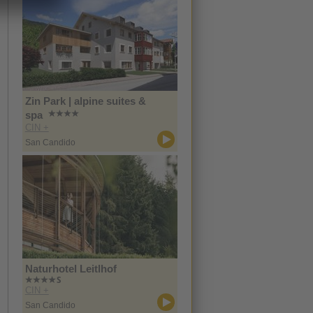
Zin Park | alpine suites &
spa
CIN +
San Candido
Naturhotel Leitlhof
CIN +
San Candido