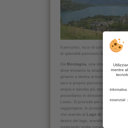
Il percorso, ricco di curve, entusiasm
di splendidi panorami di montagna.
Da
Montagna
, una strada ripida e 
dove troviamo la strada principale S
giriamo a destra al bivio e oltrepass
vero e proprio percorso da sogno per 
ampia e talvolta più stretta. Una volta
procediamo in direzione di Parlo. Qui 
Lases. Si procede per un tratto lungo 
raggiungere, in prossimità di
Moche
che scende al
Lago di Caldonazzo
.
destra del lago, scendendo verso
Cal
superando molte curve si arriva a
Ca