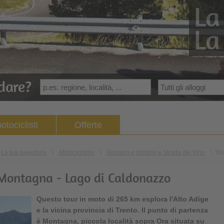
La
La
dare?
otociclisti
Offerte
La tua avventura
\
Motociclismo
\
Bolzano e dintorni e Strada del Vino
\
Tou
Montagna - Lago di Caldonazzo
Questo
tour in moto
di 265 km esplora l'Alto Adige
e la vicina provincia di Trento. Il punto di partenza
è
Montagna
, piccola località sopra Ora situata su