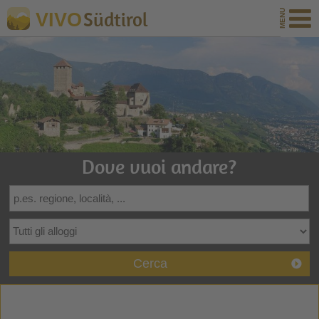
Südtirol
VIVO
Dove vuoi andare?
Cerca