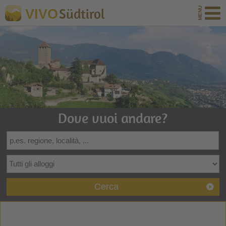
Südtirol
VIVO
Dove vuoi andare?
Cerca