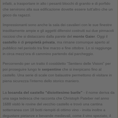
infatti, a trasportare in alto i pesanti blocchi di granito e di porfido
che servirono alla sua edificazione dovette essere tutt'altro che un
gioco da ragazzi.
Impressionanti sono anche la sala dei cavalieri con le sue finestre
insolitamente ampie e gli aggetti difensivi costruiti sui due pinnacoli
rocciosi che si distaccano dalla parete del
monte Gaier
. Oggi il
castello
è di
proprietà privata
, ma rimane comunque aperto al
pubblico nel periodo tra fine marzo e fine ottobre. Lo si raggiunge
in circa mezz'ora di cammino partendo dal parcheggio.
Percorrendo per un tratto il cosiddetto “Sentiero delle Visioni” per
poi proseguire lungo le
serpentine
che si inerpicano fino al
castello. Una serie di scale con balaustre permettono di visitare in
piena sicurezza l'interno dello storico maniero.
La
locanda del castello “diciottesimo barile”
- il nome deriva da
una saga tedesca che racconta che Christoph Pateber nel anno
1688 visitò le rovine del vecchio castello e trovò una cantina
sotterranea con 18 botti riempiti di ottimo vino - invita inoltre a
degustare pietanze e bevande medievali, come il vino speziato, il