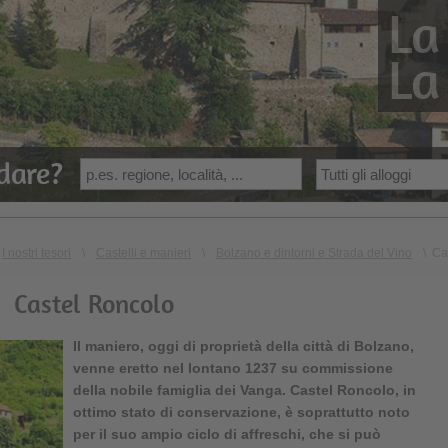
La
La
dare?
I nostri tesori
\
Castelli e manieri
\
Bolzano e dintorni e Strada del Vino
\
Ca
Castel Roncolo
Il maniero, oggi di proprietà della città di Bolzano,
venne eretto nel lontano 1237 su commissione
della nobile famiglia dei Vanga. Castel Roncolo, in
ottimo stato di conservazione, è soprattutto noto
per il suo ampio ciclo di affreschi, che si può