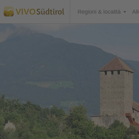
Südtirol
VIVO
Regioni & località
Al