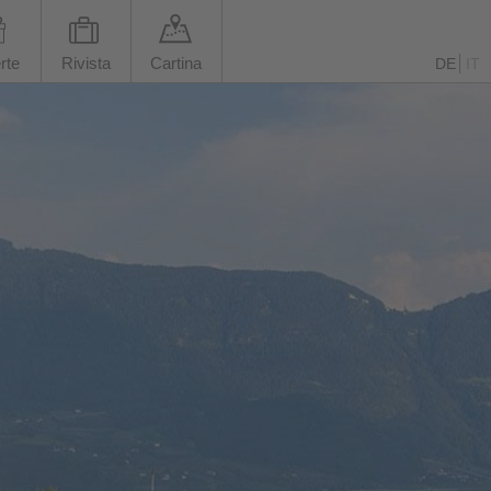
rte
Rivista
Cartina
DE
IT