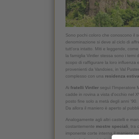
Sono pochi coloro che conoscono il s
denominazione si deve al ciclo di affr
tutt'ora intatto. Miti e leggende, come
la famiglia Vintler stessa sono i temi d
scopo di raffigurare la loro influenza e 
provenienti da Vandoies, in Val Puste
complesso con una
residenza estiv
Ai
fratelli Vintler
seguì l'Imperatore M
cadde in rovina a vista d'occhio nel X
posto fine solo a metà degli anni '90.
Da allora il maniero è aperto al pubbli
Analogamente agli altri castelli e man
costantemente
mostre speciali
, tra
imponente corte interna il maniero o