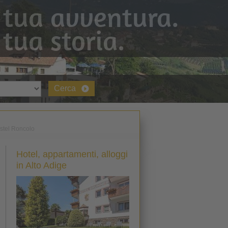
 tua avventura.
 tua storia.
Cerca
stel Roncolo
Hotel, appartamenti, alloggi
in Alto Adige