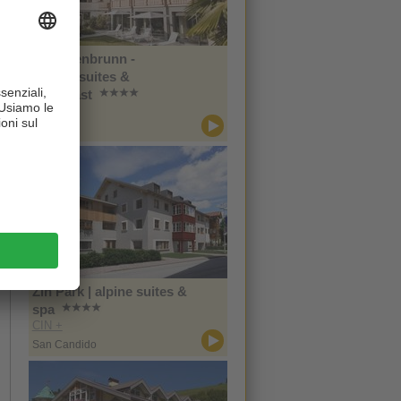
Im Tiefenbrunn -
Gardensuites &
Breakfast
CIN +
Lana
Zin Park | alpine suites &
spa
CIN +
San Candido