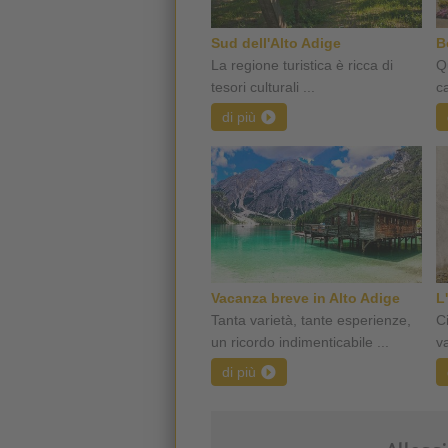
Sud dell'Alto Adige
B
La regione turistica è ricca di
Qu
tesori culturali ...
c
di più
Vacanza breve in Alto Adige
L
Tanta varietà, tante esperienze,
C
un ricordo indimenticabile ...
va
di più