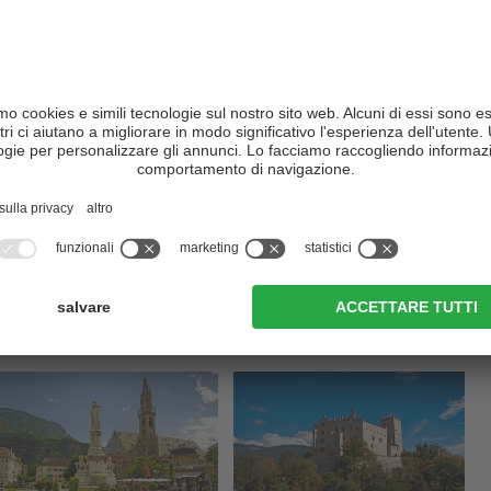
ivo all'
imbocco della Val Sarentino
è riuscito a mantenere il
le.
Orari di apertura
15.03 - 02.11.2026
martedì - domenica: ore 10.00 - 18.00
03.11. - 15.03.2026
martedì - domenica: ore 10.00 - 17.00
Pausa invernale: 07.01. - 31.01.2026
no interessarti: