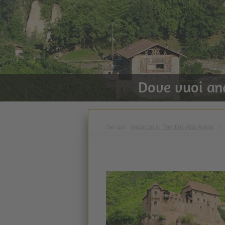
Dove vuoi an
Sei qui:
Vacanze in Trentino Alto Adige
\