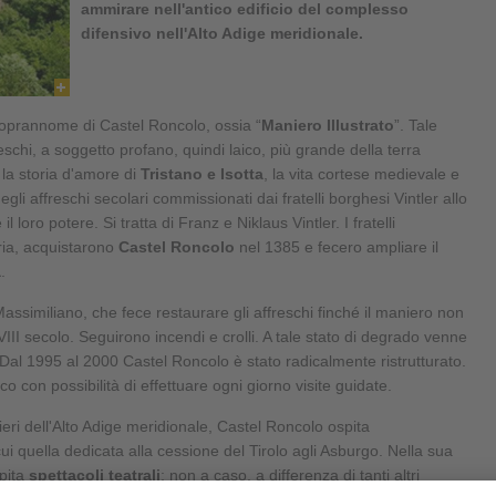
ammirare nell'antico edificio del complesso
difensivo nell'Alto Adige meridionale.
oprannome di Castel Roncolo, ossia “
Maniero Illustrato
”. Tale
eschi, a soggetto profano, quindi laico, più grande della terra
 la storia d'amore di
Tristano e Isotta
, la vita cortese medievale e
egli affreschi secolari commissionati dai fratelli borghesi Vintler allo
il loro potere. Si tratta di Franz e Niklaus Vintler. I fratelli
ria, acquistarono
Castel Roncolo
nel 1385 e fecero ampliare il
a
.
assimiliano, che fece restaurare gli affreschi finché il maniero non
VIII secolo. Seguirono incendi e crolli. A tale stato di degrado venne
 Dal 1995 al 2000 Castel Roncolo è stato radicalmente ristrutturato.
co con possibilità di effettuare ogni giorno visite guidate.
ieri dell'Alto Adige meridionale, Castel Roncolo ospita
 cui quella dedicata alla cessione del Tirolo agli Asburgo. Nella sua
spita
spettacoli teatrali
; non a caso, a differenza di tanti altri