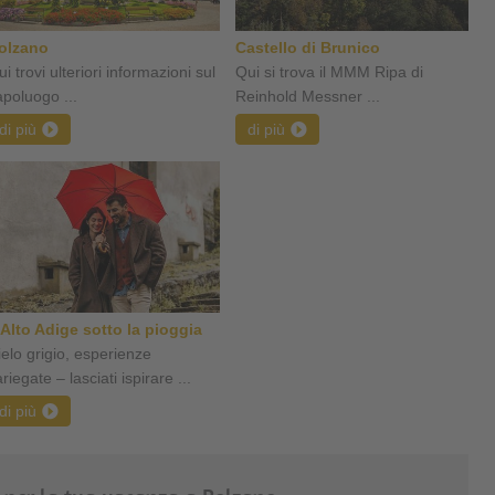
olzano
Castello di Brunico
i trovi ulteriori informazioni sul
Qui si trova il MMM Ripa di
apoluogo ...
Reinhold Messner ...
di più
di più
'Alto Adige sotto la pioggia
ielo grigio, esperienze
riegate – lasciati ispirare ...
di più