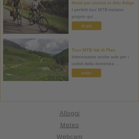
Hotel per ciclisti in Alto Adige
I perfetti tour MTB iniziano
proprio qui ...
di più
Tour MTB Val di Plan
Interessante anche solo per i
ciclisti della domenica ...
mehr
Alloggi
Meteo
Webcam