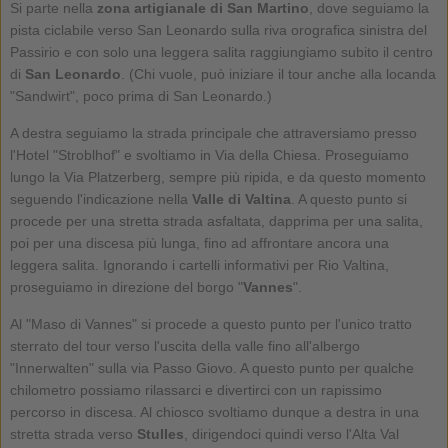
Si parte nella
zona artigianale di San Martino
, dove seguiamo la
pista ciclabile verso San Leonardo sulla riva orografica sinistra del
Passirio e con solo una leggera salita raggiungiamo subito il centro
di
San Leonardo
. (Chi vuole, può iniziare il tour anche alla locanda
"Sandwirt", poco prima di San Leonardo.)
A destra seguiamo la strada principale che attraversiamo presso
l'Hotel "Stroblhof" e svoltiamo in Via della Chiesa. Proseguiamo
lungo la Via Platzerberg, sempre più ripida, e da questo momento
seguendo l'indicazione nella
Valle di Valtina
. A questo punto si
procede per una stretta strada asfaltata, dapprima per una salita,
poi per una discesa più lunga, fino ad affrontare ancora una
leggera salita. Ignorando i cartelli informativi per Rio Valtina,
proseguiamo in direzione del borgo "
Vannes
".
Al "Maso di Vannes" si procede a questo punto per l'unico tratto
sterrato del tour verso l'uscita della valle fino all'albergo
"Innerwalten" sulla via Passo Giovo. A questo punto per qualche
chilometro possiamo rilassarci e divertirci con un rapissimo
percorso in discesa. Al chiosco svoltiamo dunque a destra in una
stretta strada verso
Stulles
, dirigendoci quindi verso l'Alta Val