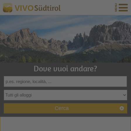
Südtirol
VIVO
Dove vuoi andare?
Cerca