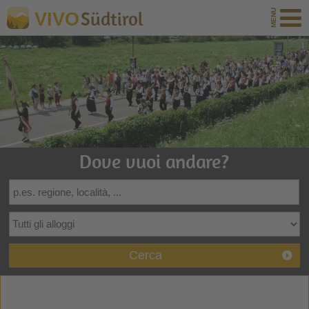
Südtirol
VIVO
Dove vuoi andare?
Cerca