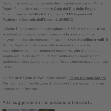
Paolo II, si trova qui. La più nota destinazione turistica sul Monte
Regolo è tuttavia sicuramente la
Gola del Rio delle Foglie
, il
"Grand Canyon dell'Alto Adige", che dal 2009 fa parte del
Patrimonio Naturale dell'Umanità UNESCO
.
Il Monte Regolo stesso è un
altopiano
a 1.350 m s.l.m. e si trova
su un'antica roccia effusiva vulcanica della piastra porfirica
bolzanina. Il dorsale montuoso è caratterizzato da
colline e valli
. Il
Monte Regolo è molto conosciuto e rinomato come
area
escursionistica
. Infatti numerosi
masi e malghe
si offrono per
lunghe escursioni dei rifugi. Perfetti sentieri escursionistici con
spettacolari viste da sogno rendono l'escursione un piacere per tutti
i sensi.
Sul
Monte Regolo
si trova inoltre anche il
Parco Naturale Monte
Corno
, che è un'amata zona di relax con flora e fauna intatte sia
d'estate che d'inverno.
Altri suggerimenti che possono interessarti: