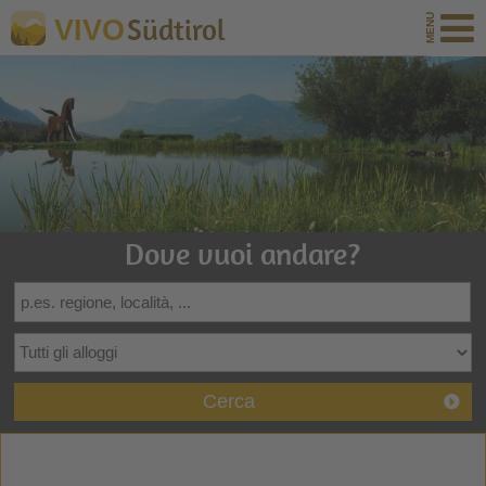
Südtirol
VIVO
Dove vuoi andare?
Cerca