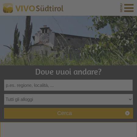
Südtirol
VIVO
Dove vuoi andare?
Cerca