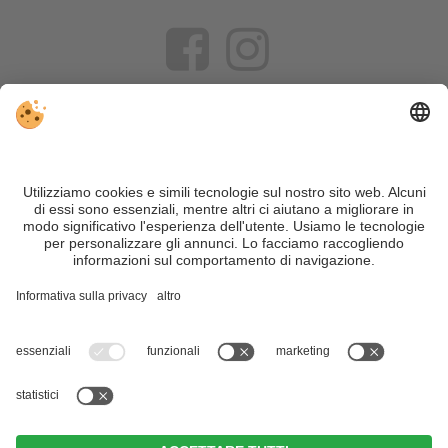
VIVOSüdtirol è il portale di viaggio per chi desidera vivere il
Trentino Alto Adige davvero – con consigli autentici, alloggi e
offerte su misura.
Nonostante il lavoro accurato e il costante aggiornamento dei
contenuti, si possono verificare errori. Non garantiamo la
correttezza e la completezza di tutte le informazioni. Per
motivi di sicurezza, si prega di verificare chiedendo
direttamente sul posto all'organizzatore.
Sitemap
|
Editoria
&
Direttiva privacy
|
Impostazioni cookie individuali
| Part. IVA IT02365710215