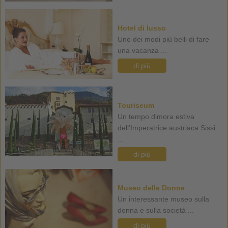
Hotel di lusso
Uno dei modi più belli di fare
una vacanza ...
di più
Touriseum
Un tempo dimora estiva
dell'Imperatrice austriaca Sissi
...
di più
Museo delle Donne
Un interessante museo sulla
donna e sulla società ...
di più