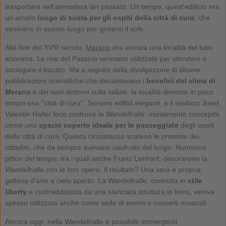
trasportare nell'atmosfera del passato. Un tempo, quest'edificio era
un amato
luogo di sosta per gli ospiti della città di cura
, che
venivano in questo luogo per godersi il sole.
Alla fine del XVIII secolo,
Merano
era ancora una località del tutto
anonima. Le rive del Passirio venivano utilizzate per stendere e
asciugare il bucato. Ma a seguito della divulgazione di alcune
pubblicazioni scientifiche che decantavano i
benefici del clima di
Merano
e dei suoi dintorni sulla salute, la località divenne in poco
tempo una "città di cura". Sorsero edifici eleganti, e il sindaco Josef
Valentin Haller fece costruire la Wandelhalle, inizialmente concepita
come uno
spazio coperto ideale per le passeggiate
degli ospiti
della città di cura. Questa circostanza scatenò le proteste dei
cittadini, che da sempre avevano usufruito del luogo. Numerosi
pittori del tempo, tra i quali anche Franz Lenhart, decorarono la
Wandelhalle con le loro opere. Il risultato? Una vera e propria
galleria d'arte a cielo aperto. La Wandelhalle, costruita in
stile
liberty
e contraddistinta da una slanciata struttura in ferro, veniva
spesso utilizzata anche come sede di eventi o concerti musicali.
Ancora oggi, nella Wandelhalle è possibile immergersi