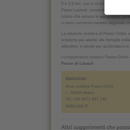
5 e 3,5 km, non è un’eccezione. Inoltr
Passo Lavazè, consentendo di praticar
coloro che amano le
escursioni inve
ci sono numerosi sentieri segnalati c
La stazione sciistica di Passo Oclini, s
sciistiche più adatte alle famiglie nell
altitudine, è ideale per acclimatarsi in
l comprensorio sciistico Passo Oclini 
Passo di Lavazè
.
Contatto:
Area sciistica Passo Oclini
I - 39040 Aldino
Tel. +39 0471 887 180
oclini.com
Altri suggerimenti che posso