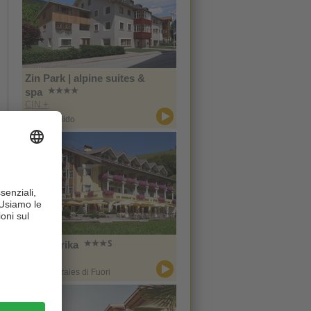
Zin Park | alpine suites &
spa
CIN +
San Candido
Hotel Erika
CIN +
Braies / Braies di Fuori