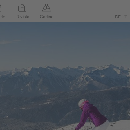
rte
Rivista
Cartina
DE
IT