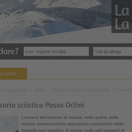
La
La
dare?
sciatori
La tua avventura
\
Sciare
\
Bolzano e dintorni e Strada del Vino
\
Area sciis
orio sciistico Passo Oclini
Lontano dal turismo di massa, nella quiete della
natura: caratteristiche apprezzate soprattutto dalle
famiglie con bambini. E niente code agli impianti di