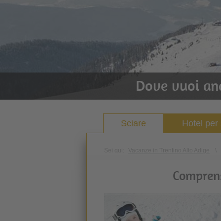
Dove vuoi an
Sciare
Hotel per 
Sei qui:
Vacanze in Trentino Alto Adige
\
Comprens