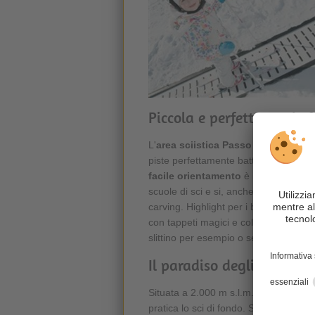
Piccola e perfetta per le 
L'
area sciistica Passo Oclini
, situa
piste perfettamente battute, offre neve
facile orientamento
è ideale per le 
scuole di sci e si, anche i più espert
carving. Highlight per i bambini, ovvi
con tappeti magici e collina per i bam
slittino per esempio o semplicemente
Il paradiso degli sport in
Situata a 2.000 m s.l.m., l'
area sciis
pratica lo sci di fondo. Scivolare sugli