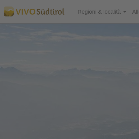
Südtirol
VIVO
Regioni & località
Al