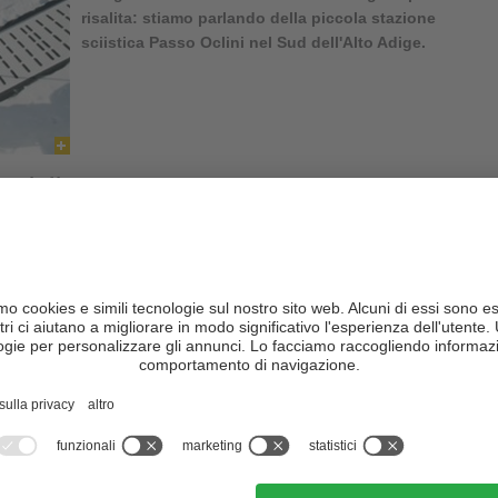
risalita: stiamo parlando della piccola stazione
sciistica Passo Oclini nel
Sud dell'Alto Adige
.
famiglie
ta sopra
Aldino
, con quattro impianti di risalita e sette chilometri di
 garantita fino ad aprile inoltrato. La piccola
area sciistica di
famiglie con bambini, per principianti e, naturalmente, anche per le
i trovano qualche discesa impegnativa per meravigliose curve con i
o, il “Fantiland” – l’area per i bambini nel comprensorio Jochgrimm
bini, dovo possono divertirsi sulla neve anche senza gli sci, con lo
 giocando nella neve.
vernali alternativi
tica Passo Oclini
offre anche chilometri di piste fantastiche per chi
 sci da fondo fino alla tarda primavera qui, sulle
piste ad anello
di