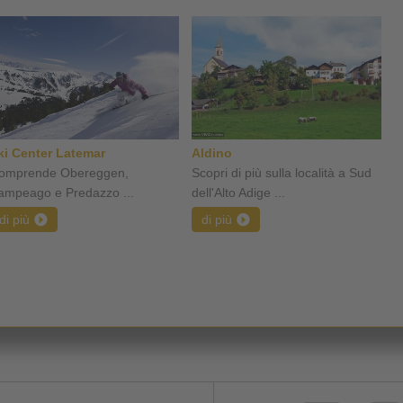
ki Center Latemar
Aldino
omprende Obereggen,
Scopri di più sulla località a Sud
ampeago e Predazzo ...
dell'Alto Adige ...
di più
di più