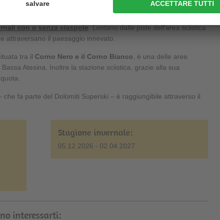
e, le piste da fondo del Passo Oclini sono collegate a quelle del
e lo sci di fondo su 80 km di piste. Lo stesso vale anche per
rnali con o senza ciaspole
. Lontano dalle piste dell'area sciistica
he attraversano il paesaggio innevato.
ituata tra il
Corno Nero e il Corno Bianco
, è una delle aree
a Bassa Atesina. Inoltre la stazione sciistica, grazie alla sua
 quota.
– che fa parte del Dolomiti Superski – è raggiungibile attraverso il
Stagione invernale:
05.12.2026 - 02.04.2027
no interessarti: