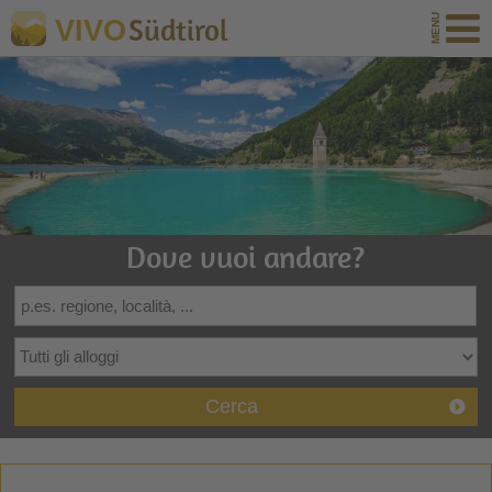
Südtirol
VIVO
Dove vuoi andare?
Cerca