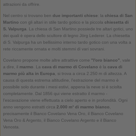
attrazioni da offrire.
Nel centro si trovano ben
due importanti chiese
: la
chiesa di San
Martino
con gli altari in stile tardo gotico e la piccola
chiesetta di
S. Valpurga
. La chiesa di San Martino possiede tre altari gotici, uno
dei quali è opera dello scultore di legno Jörg Lederer. La chiesetta
di S. Valpurga ha un bellissimo interno tardo gotico con una volta a
rete riccamente ornata e molti stemmi di vari sovrani.
Covelano propone molte altre attrattive come
"l'oro bianco"
, vale
a dire, il
marmo
. La
cava di marmo di Covelano
è la
cava di
marmo più alta in Europa
, si trova a circa 2.250 m di altezza. A
causa di questa estrema altitudine, l'estrazione del marmo è
possibile solo durante i mesi estivi, appena la neve si è sciolta
completamente. Dal 1856 qui viene estratto il marmo -
l'escavazione viene effettuata a cielo aperto e in profondità. Ogni
anno vengono estratti circa
2.000 m³ di marmo bianco
,
precisamente il Bianco Covelano Vena Oro, il Bianco Covelano
Vena Oro & Argento, il Bianco Covelano Argento e il Bianco
Venosta.