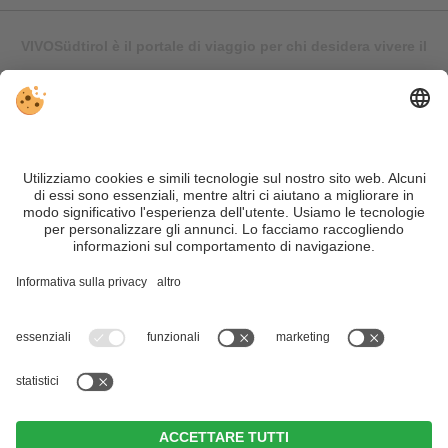
VIVOSüdtirol è il portale di viaggio per chi desidera vivere il
Trentino Alto Adige davvero – con consigli autentici, alloggi e
offerte su misura.
Nonostante il lavoro accurato e il costante aggiornamento dei
contenuti, si possono verificare errori. Non garantiamo la
correttezza e la completezza di tutte le informazioni. Per
motivi di sicurezza, si prega di verificare chiedendo
direttamente sul posto all'organizzatore.
Sitemap
|
Editoria
&
Direttiva privacy
|
Impostazioni cookie individuali
| Part. IVA IT02365710215