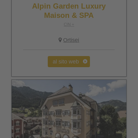
Alpin Garden Luxury
Maison & SPA
CIN +
Ortisei
al sito web