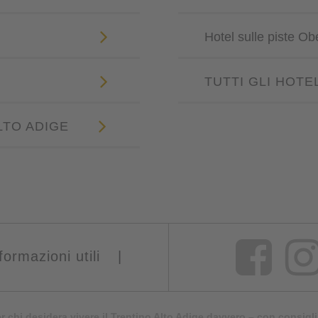
Hotel sulle piste O
TUTTI GLI HOTE
LTO ADIGE
formazioni utili
|
er chi desidera vivere il Trentino Alto Adige davvero – con consigli 