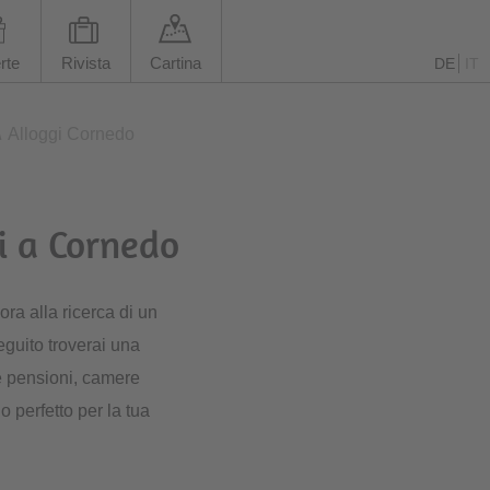
rte
Rivista
Cartina
DE
IT
\
Alloggi Cornedo
ri a Cornedo
ora alla ricerca di un
seguito troverai una
 pensioni, camere
io perfetto per la tua