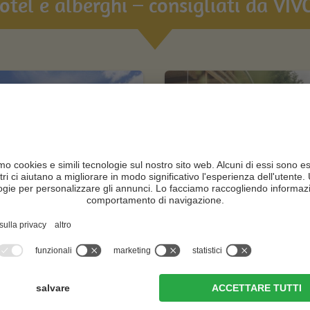
hotel e alberghi – consigliati da VIVO
n Park | alpine
Naturhotel Leitlhof
uites & spa
CIN +
N +
San Candido
San Candido
al sito web
al sito web