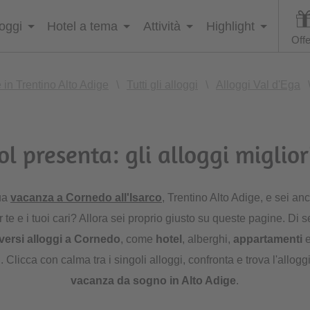
loggi
Hotel a tema
Attività
Highlight
Offe
in Trentino Alto Adige
\
Tutti gli alloggi
\
Alloggi Val d'Ega
l presenta: gli alloggi miglio
tua
vacanza a Cornedo all'Isarco
, Trentino Alto Adige, e sei anc
 te e i tuoi cari? Allora sei proprio giusto su queste pagine. Di 
versi
alloggi a Cornedo
, come
hotel
, alberghi,
appartamenti
e
. Clicca con calma tra i singoli alloggi, confronta e trova l'allogg
vacanza da sogno in Alto Adige
.