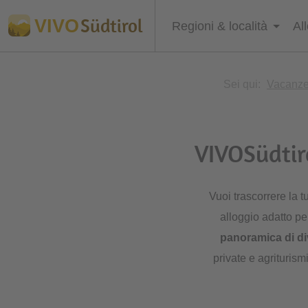
Südtirol
VIVO
Regioni & località
Al
Sei qui:
Vacanze 
VIVOSüdtiro
Vuoi trascorrere la 
alloggio adatto per
panoramica di
di
private e agriturismi