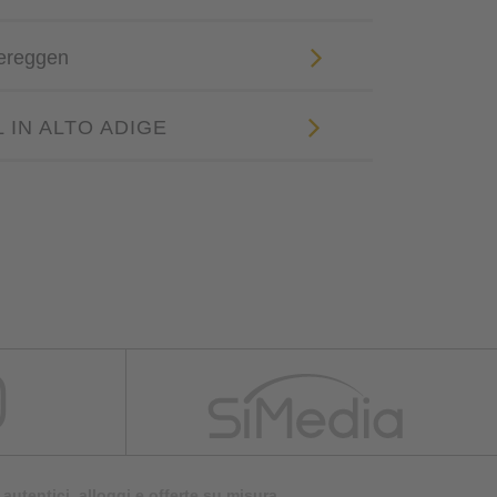
bereggen
L IN ALTO ADIGE
autentici, alloggi e offerte su misura.