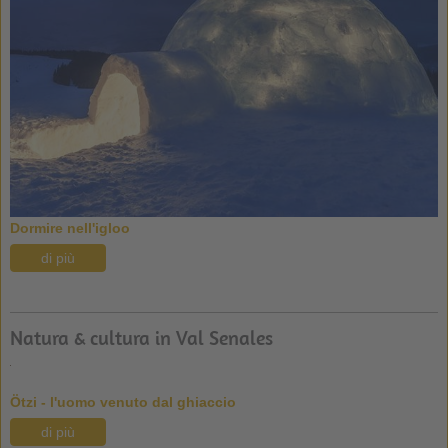
Dormire nell'igloo
di più
Natura & cultura in Val Senales
Ötzi - l'uomo venuto dal ghiaccio
di più