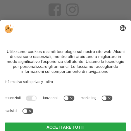
VIVOSüdtirol è il portale di viaggio per chi desidera vivere il
Trentino Alto Adige davvero – con consigli autentici, alloggi e
offerte su misura.
Nonostante il lavoro accurato e il costante aggiornamento dei
contenuti, si possono verificare errori. Non garantiamo la
correttezza e la completezza di tutte le informazioni. Per
motivi di sicurezza, si prega di verificare chiedendo
direttamente sul posto all'organizzatore.
Sitemap
|
Editoria
&
Direttiva privacy
|
Impostazioni cookie individuali
| Part. IVA IT02365710215