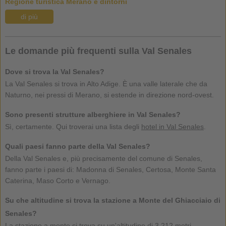
Regione turistica Merano e dintorni
di più
Le domande più frequenti sulla Val Senales
Dove si trova la Val Senales?
La Val Senales si trova in Alto Adige. È una valle laterale che da
Naturno, nei pressi di Merano, si estende in direzione nord-ovest.
Sono presenti strutture alberghiere in Val Senales?
Sì, certamente. Qui troverai una lista degli
hotel in Val Senales
.
Quali paesi fanno parte della Val Senales?
Della Val Senales e, più precisamente del comune di Senales,
fanno parte i paesi di: Madonna di Senales, Certosa, Monte Santa
Caterina, Maso Corto e Vernago.
Su che altitudine si trova la stazione a Monte del Ghiacciaio di
Senales?
La stazione a monte si trova su un'altitudine di 3.212 metri.