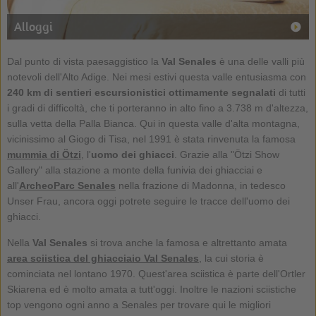
Alloggi
Dal punto di vista paesaggistico la
Val Senales
è una delle valli più
notevoli dell'Alto Adige. Nei mesi estivi questa valle entusiasma con
240 km di sentieri escursionistici ottimamente segnalati
di tutti
i gradi di difficoltà, che ti porteranno in alto fino a 3.738 m d'altezza,
sulla vetta della Palla Bianca. Qui in questa valle d'alta montagna,
vicinissimo al Giogo di Tisa, nel 1991 è stata rinvenuta la famosa
mummia di Ötzi
, l'
uomo dei ghiacci
. Grazie alla "Ötzi Show
Gallery" alla stazione a monte della funivia dei ghiacciai e
all'
ArcheoParc Senales
nella frazione di Madonna, in tedesco
Unser Frau, ancora oggi potrete seguire le tracce dell'uomo dei
ghiacci.
Nella
Val Senales
si trova anche la famosa e altrettanto amata
area sciistica del ghiacciaio Val Senales
, la cui storia è
cominciata nel lontano 1970. Quest'area sciistica è parte dell'Ortler
Skiarena ed è molto amata a tutt'oggi. Inoltre le nazioni sciistiche
top vengono ogni anno a Senales per trovare qui le migliori