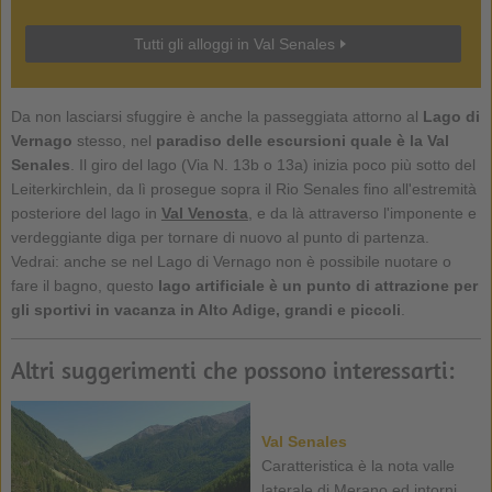
Tutti gli alloggi in Val Senales
Da non lasciarsi sfuggire è anche la passeggiata attorno al
Lago di
Vernago
stesso, nel
paradiso delle escursioni quale è la Val
Senales
. Il giro del lago (Via N. 13b o 13a) inizia poco più sotto del
Leiterkirchlein, da lì prosegue sopra il Rio Senales fino all'estremità
posteriore del lago in
Val Venosta
, e da là attraverso l'imponente e
verdeggiante diga per tornare di nuovo al punto di partenza.
Vedrai: anche se nel Lago di Vernago non è possibile nuotare o
fare il bagno, questo
lago artificiale è un punto di attrazione per
gli sportivi in vacanza in Alto Adige, grandi e piccoli
.
Altri suggerimenti che possono interessarti:
Val Senales
Caratteristica è la nota valle
laterale di Merano ed intorni ...