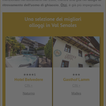
ritrovamento dell'uomo di ghiaccio
,
Ötzi
, è già più impegnativa.
Una selezione dei migliori
alloggi in Val Senales
Hotel Belvedere
Gasthof Lamm
CIN +
CIN +
Naturno
Malles