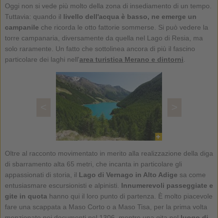
Oggi non si vede più molto della zona di insediamento di un tempo.
Tuttavia: quando il
livello dell'acqua è basso, ne emerge un
campanile
che ricorda le otto fattorie sommerse. Si può vedere la
torre campanaria, diversamente da quella nel Lago di Resia, ma
solo raramente. Un fatto che sottolinea ancora di più il fascino
particolare dei laghi nell'
area turistica Merano e dintorni
.
<
>
Oltre al racconto movimentato in merito alla realizzazione della diga
di sbarramento alta 65 metri, che incanta in particolare gli
appassionati di storia, il
Lago di Vernago in Alto Adige
sa come
entusiasmare escursionisti e alpinisti.
Innumerevoli passeggiate e
gite in quota
hanno qui il loro punto di partenza. È molto piacevole
fare una scappata a Maso Corto o a Maso Tisa, per la prima volta
menzionato nei documenti nel 1306, mentre una gita nel
luogo di