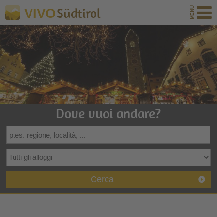
Südtirol
VIVO
Dove vuoi andare?
Cerca