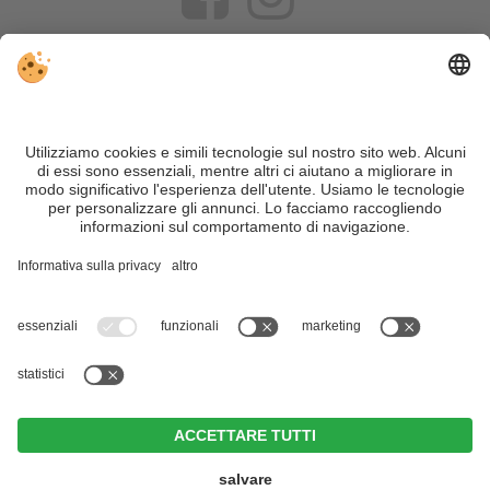
VIVOSüdtirol è il portale di viaggio per chi desidera vivere il
Trentino Alto Adige davvero – con consigli autentici, alloggi e
offerte su misura.
Nonostante il lavoro accurato e il costante aggiornamento dei
contenuti, si possono verificare errori. Non garantiamo la
correttezza e la completezza di tutte le informazioni. Per
motivi di sicurezza, si prega di verificare chiedendo
direttamente sul posto all'organizzatore.
Sitemap
|
Editoria
&
Direttiva privacy
|
Impostazioni cookie individuali
| Part. IVA IT02365710215
Naturhotel Leitlhof