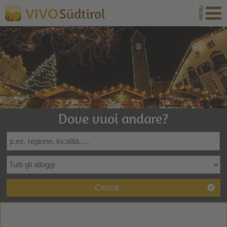
Südtirol
VIVO
Dove vuoi andare?
Cerca