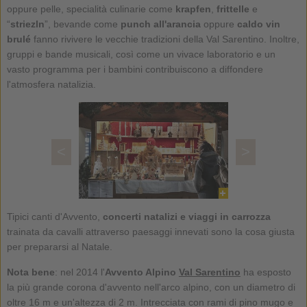
oppure pelle, specialità culinarie come
krapfen
,
frittelle
e
“
striezln
”, bevande come
punch all'arancia
oppure
caldo vin
brulé
fanno rivivere le vecchie tradizioni della Val Sarentino. Inoltre,
gruppi e bande musicali, così come un vivace laboratorio e un
vasto programma per i bambini contribuiscono a diffondere
l'atmosfera natalizia.
<
>
Tipici canti d'Avvento,
concerti natalizi e viaggi in carrozza
trainata da cavalli attraverso paesaggi innevati sono la cosa giusta
per prepararsi al Natale.
Nota bene
: nel 2014 l'
Avvento Alpino
Val Sarentino
ha esposto
la più grande corona d'avvento nell'arco alpino, con un diametro di
oltre 16 m e un'altezza di 2 m. Intrecciata con rami di pino mugo e