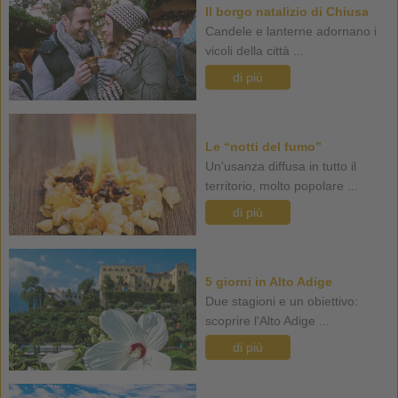
Il borgo natalizio di Chiusa
Candele e lanterne adornano i
vicoli della città ...
di più
Le “notti del fumo”
Un'usanza diffusa in tutto il
territorio, molto popolare ...
di più
5 giorni in Alto Adige
Due stagioni e un obiettivo:
scoprire l'Alto Adige ...
di più