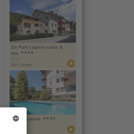
Zin Park | alpine suites &
spa
CIN +
San Candido
Hotel Brunner
CIN +
Merano