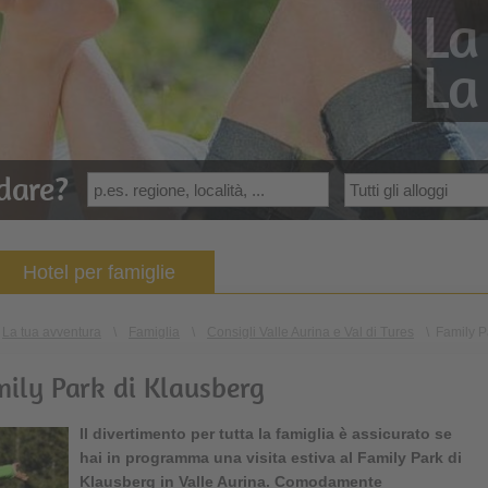
La
La
dare?
Hotel per famiglie
La tua avventura
\
Famiglia
\
Consigli Valle Aurina e Val di Tures
\
Family P
mily Park di Klausberg
Il divertimento per tutta la famiglia è assicurato se
hai in programma una visita estiva al Family Park di
Klausberg
in Valle Aurina. Comodamente