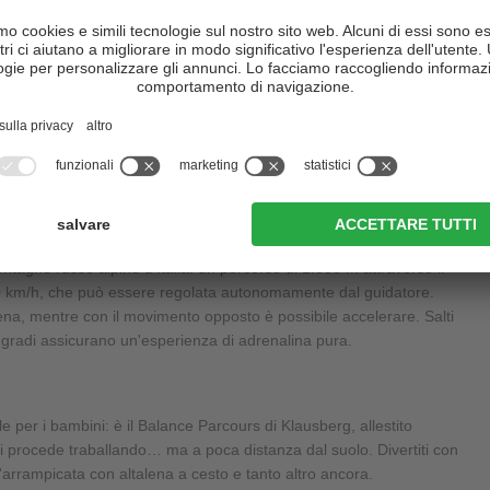
Hotel Rinner
Blasla Hof
CIN +
CIN +
Renon
/
Soprabolzano
Casies
/ San Martino
al sito web
al sito web
slittino su rotaia
ontagne russe alpine d'Italia: un percorso di 1.800 m attraverso il
0 km/h, che può essere regolata autonomamente dal guidatore.
 frena, mentre con il movimento opposto è possibile accelerare. Salti
0 gradi assicurano un'esperienza di adrenalina pura.
e per i bambini: è il Balance Parcours di Klausberg, allestito
i procede traballando… ma a poca distanza dal suolo. Divertiti con
 l'arrampicata con altalena a cesto e tanto altro ancora.