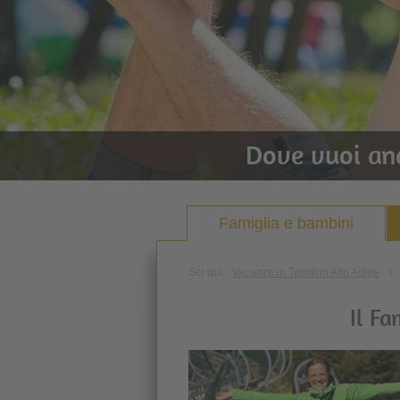
Dove vuoi an
Famiglia e bambini
Sei qui:
Vacanze in Trentino Alto Adige
\
Il Fa