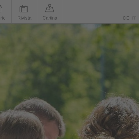
rte
Rivista
Cartina
DE
IT