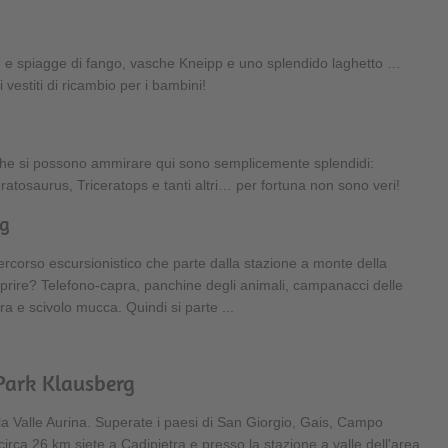
mpe e spiagge di fango, vasche Kneipp e uno splendido laghetto …
vestiti di ricambio per i bambini!
che si possono ammirare qui sono semplicemente splendidi:
tosaurus, Triceratops e tanti altri… per fortuna non sono veri!
rg
rcorso escursionistico che parte dalla stazione a monte della
prire? Telefono-capra, panchine degli animali, campanacci delle
a e scivolo mucca. Quindi si parte ...
Park Klausberg
 la Valle Aurina. Superate i paesi di San Giorgio, Gais, Campo
rca 26 km siete a Cadipietra e presso la stazione a valle dell'area