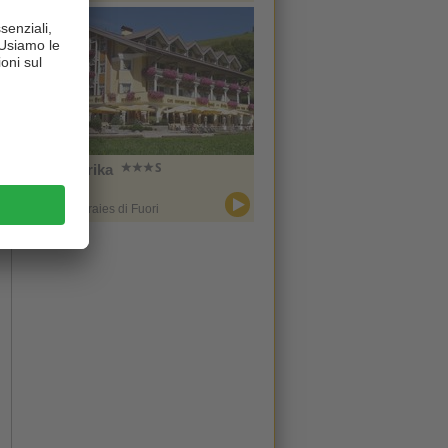
Hotel Erika
CIN +
Braies / Braies di Fuori