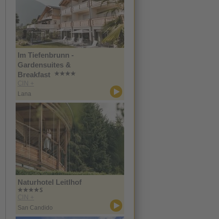
Im Tiefenbrunn -
Gardensuites &
Breakfast
CIN +
Lana
Naturhotel Leitlhof
CIN +
San Candido