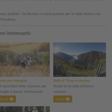
mezzi pubblici. Da Brunico ci sono pulman per la Valle Aurina che
 Klausberg.
no interessarti:
otel per famiglie
Valli di Tures e Aurina
i specialisti delle vacanze per
Scopri le località dell'area
amiglie ti danno il benvenuto ...
vacanze ...
di più
di più