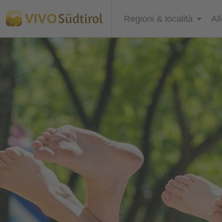
Südtirol
VIVO
Regioni & località
Al