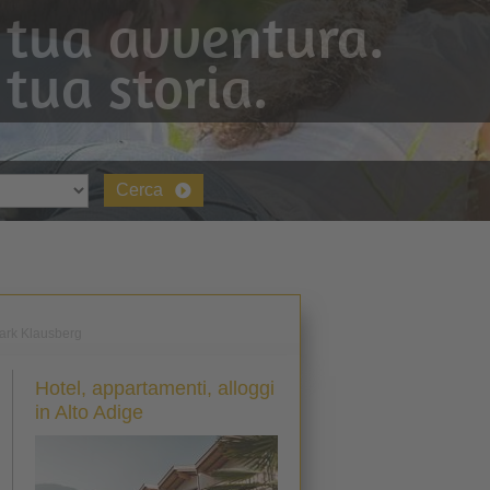
 tua avventura.
 tua storia.
Cerca
ark Klausberg
Hotel, appartamenti, alloggi
in Alto Adige