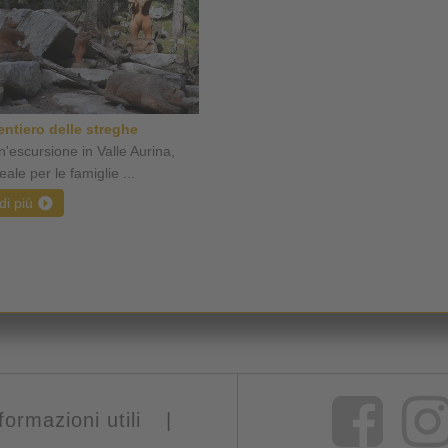
entiero delle streghe
n'escursione in Valle Aurina,
eale per le famiglie ...
di più
formazioni utili
|