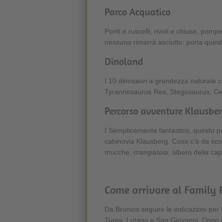
Parco Acquatico
Ponti e ruscelli, rivoli e chiuse, po
nessuno rimarrà asciutto: porta quindi 
Dinoland
I 10 dinosauri a grandezza naturale 
Tyrannosaurus Rex, Stegosaurus, Cera
Percorso avventure Klausbe
I Semplicemente fantastico, questo pe
cabinovia Klausberg. Cosa c'è da sco
mucche, mangiatoia, albero della capr
Come arrivare al Family 
Da Brunico seguire le indicazioni per
Tures, Lutago e San Giovanni. Dopo ci