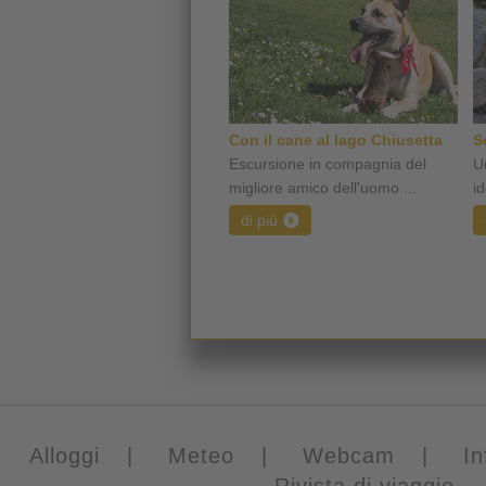
Con il cane al lago Chiusetta
S
Escursione in compagnia del
U
migliore amico dell'uomo ...
id
di più
Alloggi
|
Meteo
|
Webcam
|
In