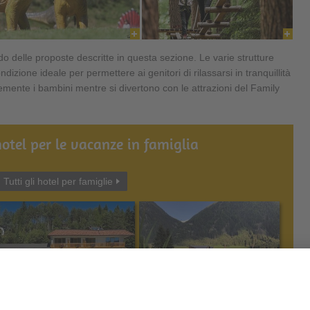
do delle proposte descritte in questa sezione. Le varie strutture
dizione ideale per permettere ai genitori di rilassarsi in tranquillità
emente i bambini mentre si divertono con le attrazioni del Family
hotel per le vacanze in famiglia
Tutti gli hotel per famiglie