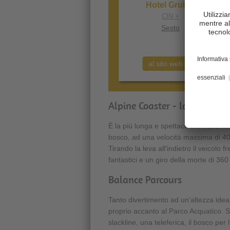
Hotel Gruber
CIN +
Sesto
al sito web
Alpine Coaster - la pista per 
È la più lunga e spettacolare fra le m
bosco, ad una velocità massima di 4
Tirando la leva all'indietro il veicolo
fantastici e un giro della morte di 36
Balance Parcours
Tanto divertimento ad un'altezza ideal
proprio accanto al Parco Acquatico. S
slackline, una teleferica, il bosco per