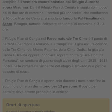
semplice è il
sentiero escursionistico dal Rifugio Auronzo
sopra Misurina
. Da lì il Rifugio Pian di Cengia è raggiunto in poco
più di due ore di cammino. I sentieri più conosciuti, che conducono
al Rifugio Pian de Cengia, si snodano
lungo la
Val Fiscalina
da
Sesto
. Bisogna, tuttavia, calcolare con tempi di cammino di 3 - 4
ore.
Il Rifugio Pian di Cengia nel
Parco naturale Tre Cime
è il punto di
partenza per molte escursioni e arrampicate: il giro escursionistico
delle Tre Cime, del Monte Paterno, della Cima Dodici, la gita alla
Croda Fiscalina oppure, popolare soprattutto tra gli scalatori: "la
Ferratina", un sentiero di guerra degli alpini degli anni 1915 - 1918.
Inoltre nelle immediate vicinanze del rifugio si trovano due piccole
palestre di roccia.
Il Rifugio Pian di Cengia è aperto solo durante i mesi estivi fino in
autunno e offre un
dormitorio per 13 persone
. Il posto per
dormire deve essere prenotato in anticipo.
Orari di apertura
da metà giugno a metà ottobre