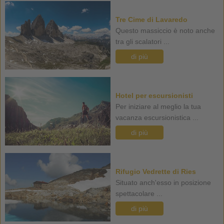
Tre Cime di Lavaredo
Questo massiccio è noto anche
tra gli scalatori ...
di più
Hotel per escursionisti
Per iniziare al meglio la tua
vacanza escursionistica ...
di più
Rifugio Vedrette di Ries
Situato anch'esso in posizione
spettacolare ...
di più