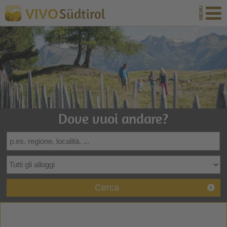
Südtirol
VIVO
Dove vuoi andare?
Cerca