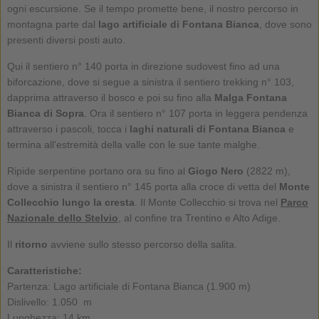
ogni escursione. Se il tempo promette bene, il nostro percorso in
montagna parte dal
lago artificiale di Fontana Bianca
, dove sono
presenti diversi posti auto.
Qui il sentiero n° 140 porta in direzione sudovest fino ad una
biforcazione, dove si segue a sinistra il sentiero trekking n° 103,
dapprima attraverso il bosco e poi su fino alla
Malga Fontana
Bianca di Sopra
. Ora il sentiero n° 107 porta in leggera pendenza
attraverso i pascoli, tocca i
laghi naturali di Fontana Bianca
e
termina all'estremità della valle con le sue tante malghe.
Ripide serpentine portano ora su fino al
Giogo Nero
(2822 m),
dove a sinistra il sentiero n° 145 porta alla croce di vetta del
Monte
Collecchio lungo la cresta
. Il Monte Collecchio si trova nel
Parco
Nazionale dello Stelvio
, al confine tra Trentino e Alto Adige.
Il
ritorno
avviene sullo stesso percorso della salita.
Caratteristiche:
Partenza: Lago artificiale di Fontana Bianca (1.900 m)
Dislivello: 1.050 m
Lunghezza: 14 km