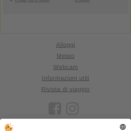
Chalet Val d'Ultimo
d'Ultimo
Alloggi
Meteo
Webcam
Informazioni utili
Rivista di viaggio