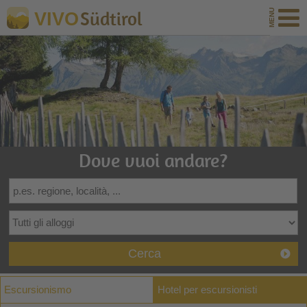
Südtirol
VIVO
Dove vuoi andare?
Cerca
Escursionismo
Hotel per escursionisti