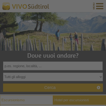
Südtirol
VIVO
Dove vuoi andare?
Cerca
Escursionismo
Hotel per escursionisti