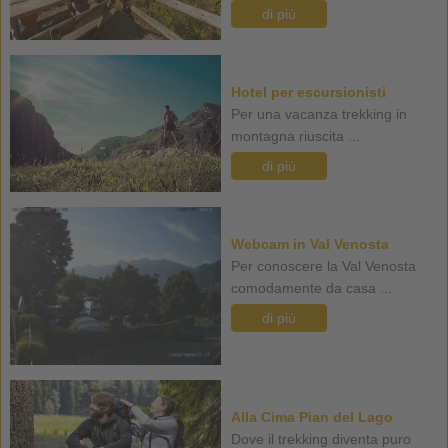
di più
Hotel per escursionisti
Per una vacanza trekking in
montagna riuscita ...
di più
Webcam in Val Venosta
Per conoscere la Val Venosta
comodamente da casa ...
di più
Alla Cima Pian del Lago
Dove il trekking diventa puro