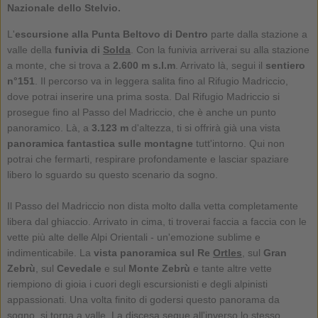
Nazionale dello Stelvio.
L'
escursione alla Punta Beltovo di Dentro
parte dalla stazione a
valle della
funivia di
Solda
. Con la funivia arriverai su alla stazione
a monte, che si trova a
2.600 m s.l.m
. Arrivato là, segui il
sentiero
n°151
. Il percorso va in leggera salita fino al Rifugio Madriccio,
dove potrai inserire una prima sosta. Dal Rifugio Madriccio si
prosegue fino al Passo del Madriccio, che è anche un punto
panoramico. Là, a
3.123 m
d'altezza, ti si offrirà già una vista
panoramica fantastica sulle montagne
tutt'intorno. Qui non
potrai che fermarti, respirare profondamente e lasciar spaziare
libero lo sguardo su questo scenario da sogno.
Il Passo del Madriccio non dista molto dalla vetta completamente
libera dal ghiaccio. Arrivato in cima, ti troverai faccia a faccia con le
vette più alte delle Alpi Orientali - un'emozione sublime e
indimenticabile. La
vista panoramica sul Re
Ortles
, sul
Gran
Zebrù
, sul
Cevedale
e sul
Monte Zebrù
e tante altre vette
riempiono di gioia i cuori degli escursionisti e degli alpinisti
appassionati. Una volta finito di godersi questo panorama da
sogno, si torna a valle. La discesa segue all'inverso lo stesso