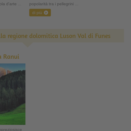
la d'arte ...
popolarità tra i pellegrini ...
di più
lla regione dolomitica Luson Val di Funes
a Ranui
mpreziosisce