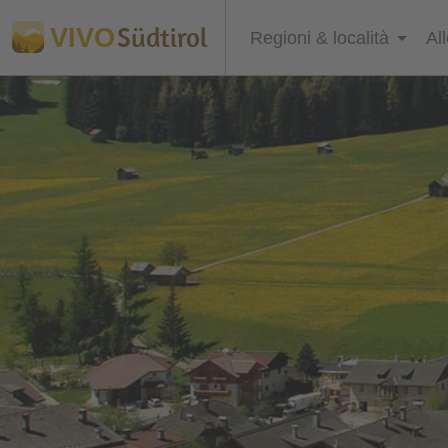
Südtirol
VIVO
Regioni & località
Al