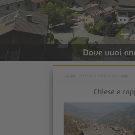
Dove vuoi an
Sei qui:
Vacanze in Trentino Alto Adige
\
Chiese e cap