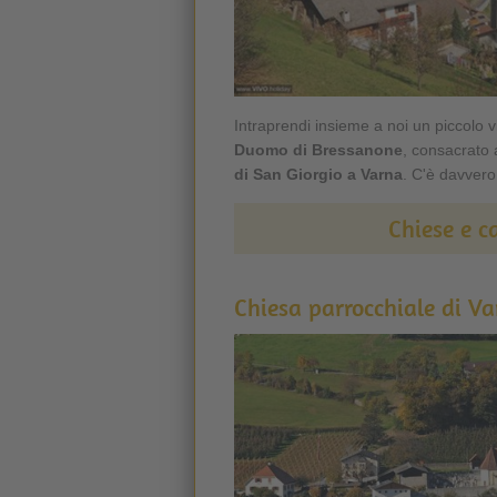
Intraprendi insieme a noi un piccolo v
Duomo di Bressanone
, consacrato
di San Giorgio a Varna
. C'è davvero
Chiese e c
Chiesa parrocchiale di V