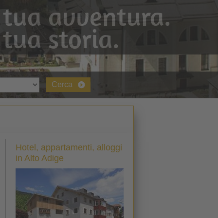
 tua avventura.
 tua storia.
Cerca
Hotel, appartamenti, alloggi
in Alto Adige