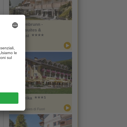
Im Tiefenbrunn -
Gardensuites &
Breakfast
CIN +
Lana
Hotel Erika
CIN +
Braies / Braies di Fuori