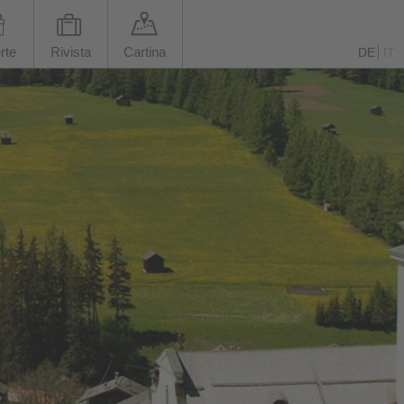
rte
Rivista
Cartina
DE
IT