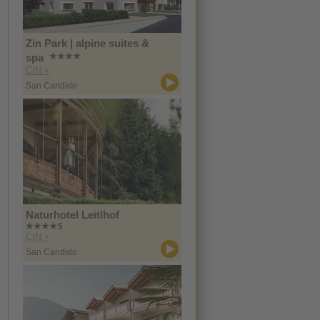
Zin Park | alpine suites &
spa
CIN +
San Candido
Naturhotel Leitlhof
CIN +
San Candido