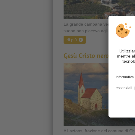
La grande campana venne fusa perch
suono non piaceva agli abitanti ...
di più
Gesù Cristo nero a Lazfon
A Lazfons, frazione del comune di Chi