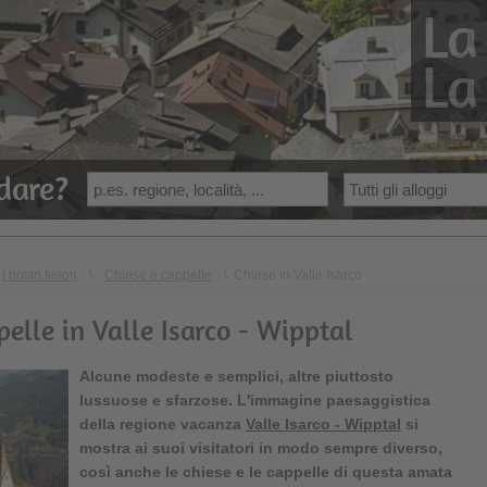
La
La
dare?
I nostri tesori
\
Chiese e cappelle
\
Chiese in Valle Isarco
pelle in Valle Isarco - Wipptal
Alcune modeste e semplici, altre piuttosto
lussuose e sfarzose. L'immagine paesaggistica
della
regione vacanza
Valle Isarco - Wipptal
si
mostra ai suoi visitatori in modo sempre diverso,
così anche le
chiese
e le
cappelle
di questa amata