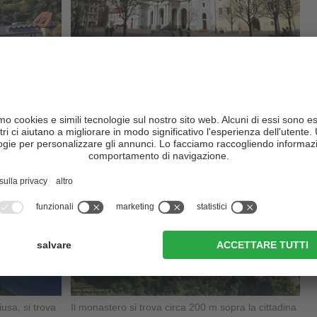
é il suo
Un tempo città vescovile, Bressanone possiede
ancora oggi la stessa atmosfera magica ...
di più
s
Monastero di Sabiona
usa, si trova
Il monastero si trova circa 200 m sopra la cittadina