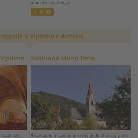
medievale di Chiusa ...
di più
cappelle a Vipiteno e dintorni
 Vipiteno
Santuario Maria Trens
 racchiude
Il santuario a Campo di Trens gode di una grande