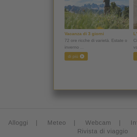
Vacanza di 3 giorni
L
72 ore ricche di varietà. Estate o
C
inverno ...
va
di più
Alloggi
|
Meteo
|
Webcam
|
In
Rivista di viaggio