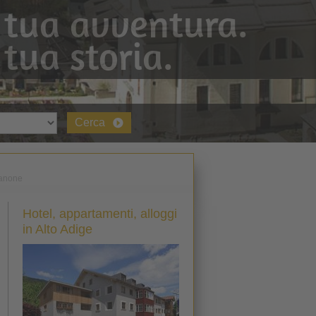
 tua avventura.
 tua storia.
Cerca
anone
Hotel, appartamenti, alloggi
in Alto Adige