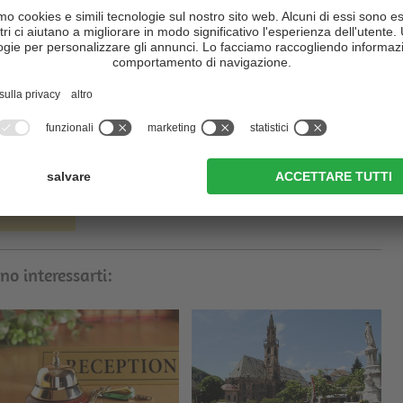
il 1745 e il 1754, la chiesa fu ricostruita in stile barocco. In questo
e arricchito con
affreschi e dipinti
del famoso pittore
Paul Troger
giore di Theodor Benedetti, e fu decorato con
diversi tipi di
sico risale a quest'epoca.
 del Duomo di Bressanone si trova un
chiostro romantico - gotico
,
un piccolo giardino interno.
 di
no interessarti: