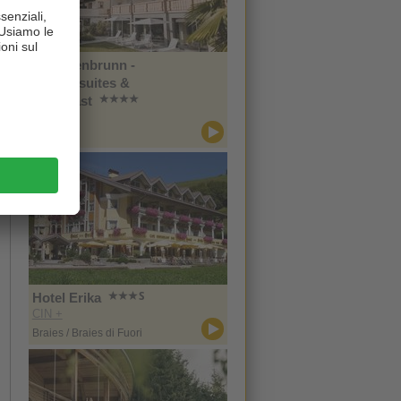
Im Tiefenbrunn -
Gardensuites &
Breakfast
CIN +
Lana
Hotel Erika
CIN +
Braies / Braies di Fuori