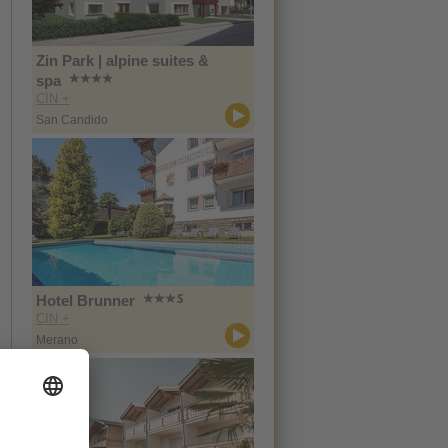
Zin Park | alpine suites &
spa
CIN +
San Candido
Hotel Brunner
CIN +
Merano