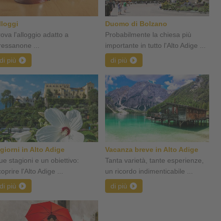
lloggi
Duomo di Bolzano
rova l'alloggio adatto a
Probabilmente la chiesa più
ressanone ...
importante in tutto l'Alto Adige ...
di più
di più
 giorni in Alto Adige
Vacanza breve in Alto Adige
ue stagioni e un obiettivo:
Tanta varietà, tante esperienze,
oprire l'Alto Adige ...
un ricordo indimenticabile ...
di più
di più