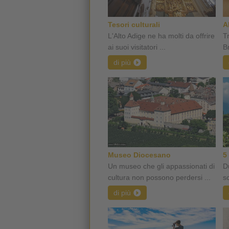
Tesori culturali
A
L'Alto Adige ne ha molti da offrire
T
ai suoi visitatori ...
B
di più
Museo Diocesano
5
Un museo che gli appassionati di
D
cultura non possono perdersi ...
sc
di più