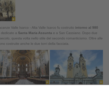
canze Valle Isarco - Alta Valle Isarco fu costruito
intorno al 980
e dedicato a
Santa Maria Assunta
e a San Cassiano. Dopo due
I secolo, questa volta nello stile del secondo romanticismo. Oltre alle
rono costruite anche le due torri della facciata.
to nuovamente in epoca gotica: altre cappelle, un
coro
 acuto
e una volta a costoloni. Inoltre, intorno al 1630, la torre a
barocco.