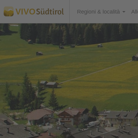
Südtirol
VIVO
Regioni & località
Al