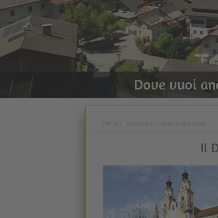
Dove vuoi an
Sei qui:
Vacanze in Trentino Alto Adige
\
Il 