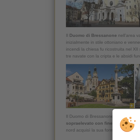
Il
Duomo di Bressanone
nell'area va
inizialmente in stile ottoniano e venn
incendi la chiesa fu ricostruita nel XI
tre navate con la cripta e le absidi fu
Il Duomo di Bressanone venne amplia
sopraelevato con finestre ad arco
nord acquisì la sua forma del primo 