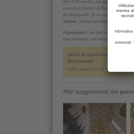
Nel XVIII secolo, più precisamente tra 
periodo il Duomo di Bressanone venn
da Monguelfo, di un nuovo altare mag
marmo
. Anche il portico in stile clas
A proposito
: sul lato settentrionale
che presenta una forma quadrata con 
Orari di apertura del Duomo
Bressanone
Tutti i giorni: ore 06.30 - 18.00
Altri suggerimenti che posso