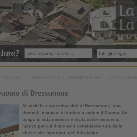
La
La
dare?
I nostri tesori
\
Chiese e cappelle
\
Chiese in Valle Isarco
\
Duomo di Bress
Duomo di Bressanone
Se visiti la suggestiva città di Bressanone, non
dovresti mancare di andare a vedere il Duomo. Un
tempo la città medievale era la sede vescovile,
motivo per cui il duomo è considerato una delle
chiese più importanti dell'Alto Adige.