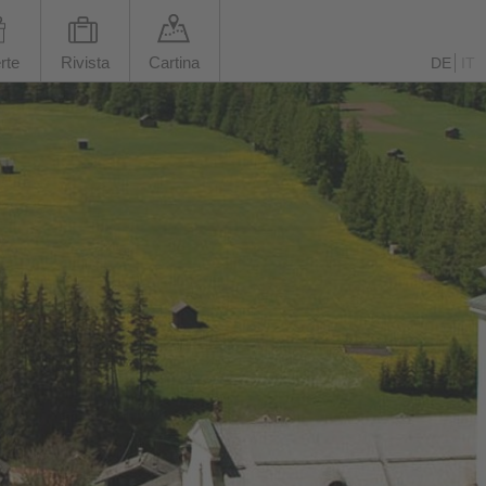
rte
Rivista
Cartina
DE
IT