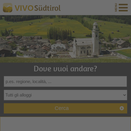
Südtirol
VIVO
Dove vuoi andare?
Cerca