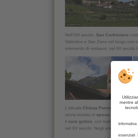
Nell'VIII secolo,
San Corbiniano
cost
Valentino e San Zeno nel luogo ove og
intervento di restauro, nel XII secol
L'attuale
Chiesa Parrocchiale di
Ca
storia iniziata in
epoca romanica
, de
il
coro gotico
, con trafori e volta a c
nel XV secolo. Negli anni 1615-16 la 