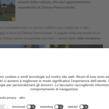
amanti della cultura, che qui apprezzeranno
soprattutto la Chiesa Parrocchiale.
ruì probabilmente un piccolo edificio sacro dedicato a San
gi si trova la Chiesa Parrocchiale. A seguito della necessità di un
o la chiesa venne recuperata secondo i canoni dello
stile romanico
.
ines
è consacrata ai
Santi Corbiniano e Maurizio
e racconta una
lla quale si conservano i muri originali. Di particolare interesse sono
ostoloni originali, e il portale a punta, entrambi annessi alla navata
navata della chiesa venne dotata di una volta a botte.