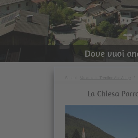
Dove vuoi an
Sei qui:
Vacanze in Trentino Alto Adige
\
La Chiesa Parro