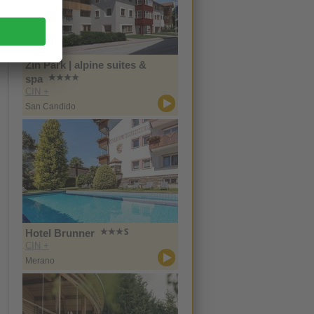
Zin Park | alpine suites &
spa
CIN +
San Candido
Hotel Brunner
CIN +
Merano