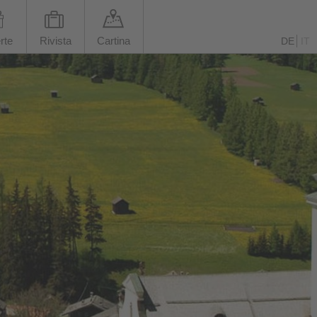
rte
Rivista
Cartina
DE
IT