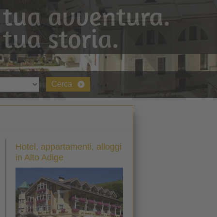
 tua avventura.
 tua storia.
Cerca
Hotel, appartamenti, alloggi
in Alto Adige