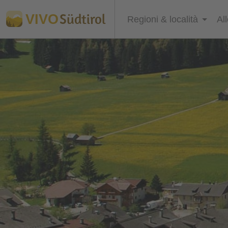
Südtirol
VIVO
Regioni & località
Al