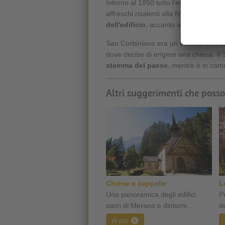
Intorno al 1850 tutto l'edificio venne a
affreschi risalenti alla fine del XIV 
dell'edificio
, accanto ai quali è anc
San Corbiniano era un eremita che dur
dove decise di erigere una chiesa. Il 
stemma del paese
, mentre è in ca
Altri suggerimenti che posso
Chiese e cappelle
L
Una panoramica degli edifici
P
sacri di Merano e dintorni ...
de
di più