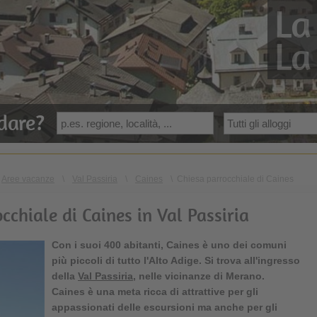
La
La
dare?
Aree vacanze
\
Val Passiria
\
Caines
\
Chiesa parrocchiale di Caines
cchiale di Caines in Val Passiria
Con i suoi 400 abitanti, Caines è uno dei comuni
più piccoli di tutto l'Alto Adige. Si trova all'ingresso
della
Val Passiria
, nelle vicinanze di Merano.
Caines è una meta ricca di attrattive per gli
appassionati delle escursioni ma anche per gli