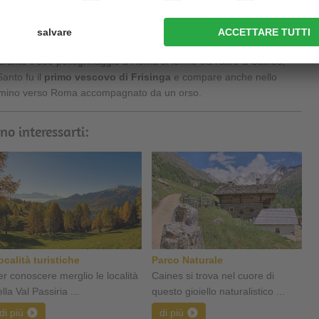
mpliato verso ovest. Il vero gioiello artistico della chiesa sono gli
secolo, che si possono ammirare sulla
parete meridionale
he conservata una meridiana.
ante il suo pellegrinaggio a Roma si fermò tra l'altro a Caines,
Santo fu il
primo vescovo di Frisinga
e compare anche nello
mmino verso Roma accompagnato da un orso.
no interessarti:
ocalità turistiche
Parco Naturale
er conoscere merglio le località
Caines si trova nel cuore di
lla Val Passiria ...
questo gioiello naturalistico ...
di più
di più