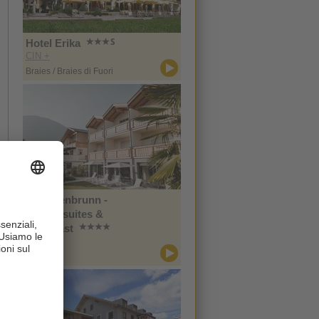
Hotel Erika
CIN +
Braies / Braies di Fuori
Im Tiefenbrunn -
Gardensuites &
Breakfast
CIN +
Lana