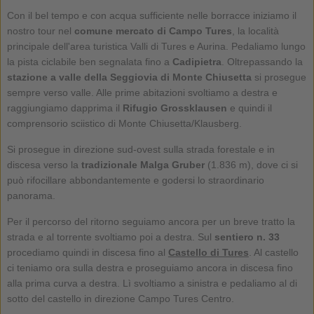
Con il bel tempo e con acqua sufficiente nelle borracce iniziamo il
nostro tour nel
comune mercato di
Campo Tures
, la località
principale dell'area turistica Valli di Tures e Aurina. Pedaliamo lungo
la pista ciclabile ben segnalata fino a
Cadipietra
. Oltrepassando la
stazione a valle della Seggiovia di Monte Chiusetta
si prosegue
sempre verso valle. Alle prime abitazioni svoltiamo a destra e
raggiungiamo dapprima il
Rifugio Grossklausen
e quindi il
comprensorio sciistico di Monte Chiusetta/Klausberg.
Si prosegue in direzione sud-ovest sulla strada forestale e in
discesa verso la
tradizionale Malga Gruber
(1.836 m), dove ci si
può rifocillare abbondantemente e godersi lo straordinario
panorama.
Per il percorso del ritorno seguiamo ancora per un breve tratto la
strada e al torrente svoltiamo poi a destra. Sul
sentiero n. 33
procediamo quindi in discesa fino al
Castello di Tures
. Al castello
ci teniamo ora sulla destra e proseguiamo ancora in discesa fino
alla prima curva a destra. Lì svoltiamo a sinistra e pedaliamo al di
sotto del castello in direzione Campo Tures Centro.