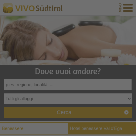
Südtirol
VIVO
Dove vuoi andare?
Cerca
Benessere
Hotel benessere Val d'Ega