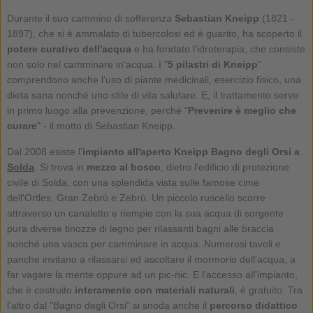
Durante il suo cammino di sofferenza
Sebastian Kneipp
(1821 -
1897), che si è ammalato di tubercolosi ed è guarito, ha scoperto il
potere curativo dell'acqua
e ha fondato l'idroterapia, che consiste
non solo nel camminare in'acqua. I "
5 pilastri di Kneipp
"
comprendono anche l'uso di piante medicinali, esercizio fisico, una
dieta sana nonché uno stile di vita salutare. E, il trattamento serve
in primo luogo alla prevenzione, perché "
Prevenire è meglio che
curare
" - il motto di Sebastian Kneipp.
Dal 2008 esiste l'
impianto all'aperto Kneipp Bagno degli Orsi a
Solda
. Si trova in
mezzo al bosco
, dietro l'edificio di protezione
civile di Solda, con una splendida vista sulle famose cime
dell'Ortles, Gran Zebrù e Zebrù. Un piccolo ruscello scorre
attraverso un canaletto e riempie con la sua acqua di sorgente
pura diverse tinozze di legno per rilassanti bagni alle braccia
nonché una vasca per camminare in acqua. Numerosi tavoli e
panche invitano a rilassarsi ed ascoltare il mormorio dell'acqua, a
far vagare la mente oppure ad un pic-nic. E l'accesso all'impianto,
che è costruito
interamente con materiali naturali
, è gratuito. Tra
l'altro dal "Bagno degli Orsi" si snoda anche il
percorso didattico