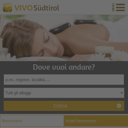
Südtirol
VIVO
Dove vuoi andare?
Cerca
Benessere
Hotel benessere