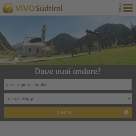
Südtirol
VIVO
Dove vuoi andare?
Cerca