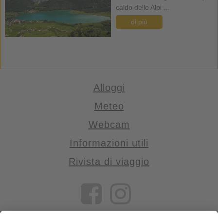
caldo delle Alpi ...
di più
Alloggi
Meteo
Webcam
Informazioni utili
Rivista di viaggio