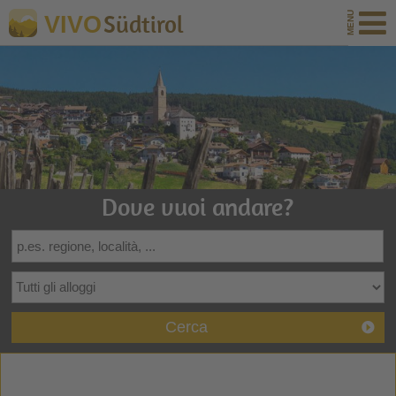
Südtirol
VIVO
Dove vuoi andare?
Cerca