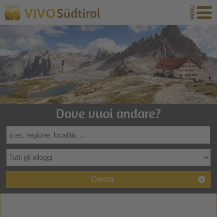
Südtirol
VIVO
Dove vuoi andare?
Cerca