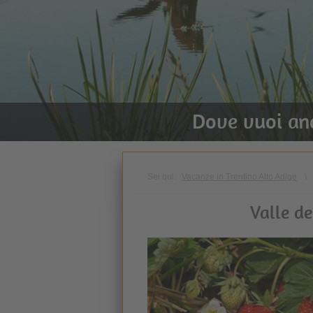
Dove vuoi an
Sei qui:
Vacanze in Trentino Alto Adige
\
Valle de