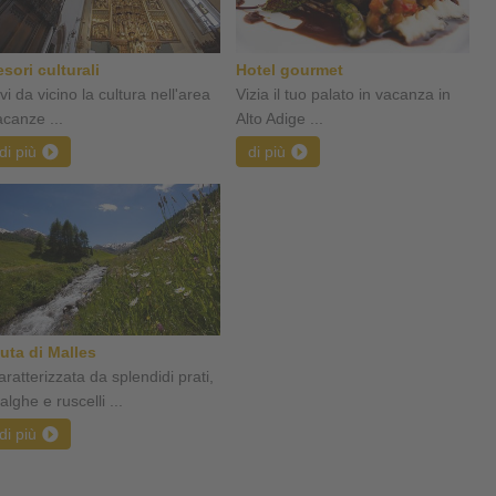
esori culturali
Hotel gourmet
vi da vicino la cultura nell'area
Vizia il tuo palato in vacanza in
acanze ...
Alto Adige ...
di più
di più
uta di Malles
aratterizzata da splendidi prati,
lghe e ruscelli ...
di più