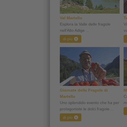
Val Martello
T
Esplora la Valle delle fragole
Vi
nell'Alto Adige ...
v
di più
Giornate delle Fragole di
M
Martello
C
Uno splendido evento che ha per
ma
protagoniste le dolci fragole ...
di più