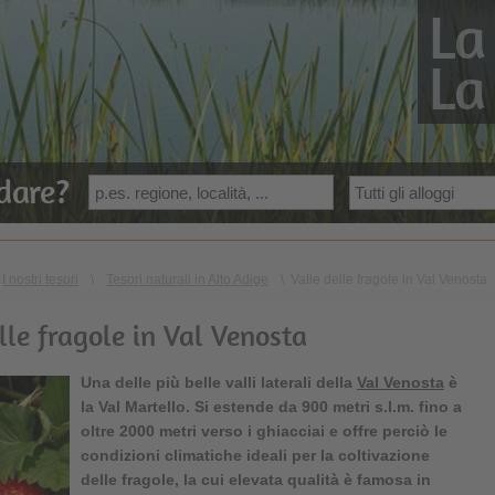
La
La
dare?
I nostri tesori
\
Tesori naturali in Alto Adige
\
Valle delle fragole in Val Venosta
lle fragole in Val Venosta
Una delle più belle valli laterali della
Val Venosta
è
la Val Martello. Si estende da 900 metri s.l.m. fino a
oltre 2000 metri verso i ghiacciai e offre perciò le
condizioni climatiche ideali per la coltivazione
delle fragole, la cui elevata qualità è famosa in