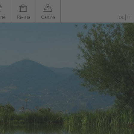
rte
Rivista
Cartina
DE
IT