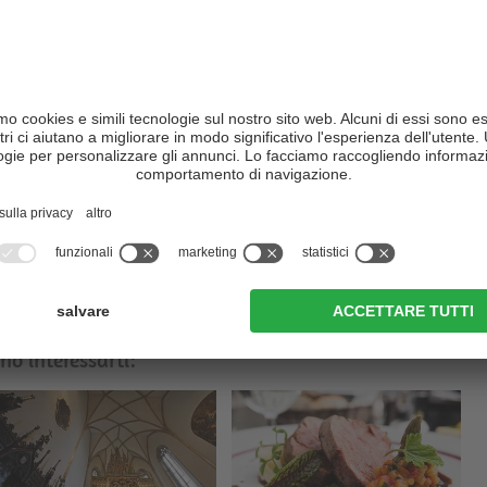
ragola nella Val Martello
è ogni tre anni l'
incoronazione della
nta l'ambasciatrice della Valle delle fragole e deve rappresentare i
izione risale al 1999. La Regina delle fragole ha anche compiti
lo importante nel corso della Festa della fragola.
rtello su circa 55 ettari e ci sarebbe molto da sapere su questi
circa
100 diversi tipi
? Essi si differenziano leggermente per colore
distinguere gli uni dagli altri. In ogni caso le fragole si ritrovano in
o in cucina. Come macedonia, marmellata o confettura, come
bambini piccoli fino agli anziani, le amano tutti. Inoltre sono molto
mine e potassio, calcio, fosforo e ferro. Quindi forza, le fragole
no interessarti: