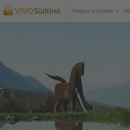
Südtirol
VIVO
Regioni & località
Al