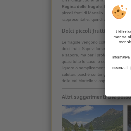
Un highlight durante la
Festa della f
Regina delle fragole
. La regina dive
piccoli frutti di Martello. Questa trad
rappresentativi, quindi assume un ruo
Dolci piccoli frutti
Le fragole vengono coltivate in Val Ma
dolci frutti. Sapevi forse che ci sono 
e sapore, ma per i profani non è facile 
quasi tutte le case, o come dessert 
liquore o semplicemente da sole - dai 
salutari, poiché contengono molte vita
della Val Martello vi aspettano!
Altri suggerimenti che posso