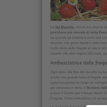
La
Val Martello
, con le sue diverse alt
posizione più elevata di tutta Eur
da quando gli abitanti si sono resi co
asciutto, con giorni tiepidi e notti fr
molto lenta delle fragole al sole è ciò
rispetto alle altre regioni d'Europa, q
Ambasciatrice delle frago
Ogni anno alla fine del raccolto ha lu
anche una grande torta di fragole atte
quest'occasione ha luogo un variegato
per rimanere in tema, il
Sentiero del
presso il Centro per il tempo libero Tr
Fragola. Come indicazione c'è un segn