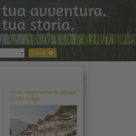
 tua avventura.
 tua storia.
Cerca
Hotel, appartamenti, alloggi
in Alto Adige