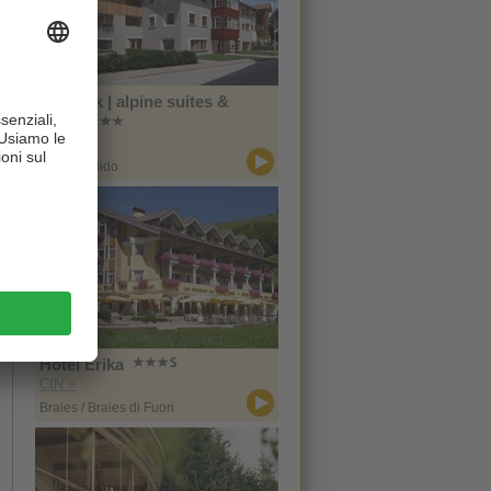
Zin Park | alpine suites &
spa
CIN +
San Candido
Hotel Erika
CIN +
Braies / Braies di Fuori