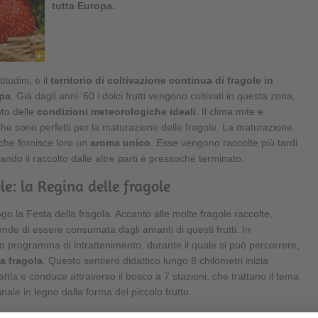
tutta Europa.
itudini, è il
territorio di coltivazione continua di fragole in
opa
. Già dagli anni '60 i dolci frutti vengono coltivati in questa zona,
nto delle
condizioni meteorologiche ideali
. Il clima mite e
esche sono perfetti per la maturazione delle fragole. La maturazione
 che fornisce loro un
aroma unico
. Esse vengono raccolte più tardi
uando il raccolto dalle altre parti è pressoché terminato.
le: la Regina delle fragole
ogo la Festa della fragola. Accanto alle molte fragole raccolte,
nde di essere consumata dagli amanti di questi frutti. In
 programma di intrattenimento, durante il quale si può percorrere,
la fragola
. Questo sentiero didattico lungo 8 chilometri inizia
attla e conduce attraverso il bosco a 7 stazioni, che trattano il tema
ale in legno dalla forma del piccolo frutto.