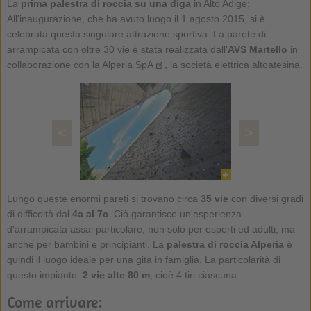
La
prima palestra di roccia su una diga
in Alto Adige:
All'inaugurazione, che ha avuto luogo il 1 agosto 2015, si è
celebrata questa singolare attrazione sportiva. La parete di
arrampicata con oltre 30 vie è stata realizzata dall'
AVS Martello
in
collaborazione con la
Alperia SpA
, la società elettrica altoatesina.
<
>
Lungo queste enormi pareti si trovano circa
35 vie
con diversi gradi
di difficoltà dal
4a al 7c
. Ciò garantisce un'esperienza
d'arrampicata assai particolare, non solo per esperti ed adulti, ma
anche per bambini e principianti. La
palestra di roccia Alperia
è
quindi il luogo ideale per una gita in famiglia. La particolarità di
questo impianto:
2 vie alte 80 m
, cioè 4 tiri ciascuna.
Come arrivare: