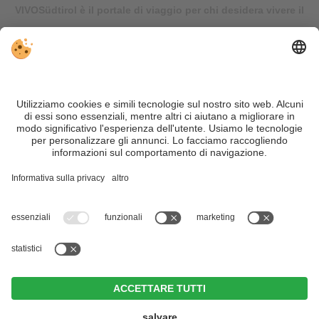
VIVOSüdtirol è il portale di viaggio per chi desidera vivere il
Trentino Alto Adige davvero – con consigli autentici, alloggi e
offerte su misura.
Nonostante il lavoro accurato e il costante aggiornamento dei
contenuti, si possono verificare errori. Non garantiamo la
correttezza e la completezza di tutte le informazioni. Per
motivi di sicurezza, si prega di verificare chiedendo
direttamente sul posto all'organizzatore.
Sitemap
|
Editoria
&
Direttiva privacy
|
Impostazioni cookie individuali
| Part. IVA IT02365710215
Hotel Brunner