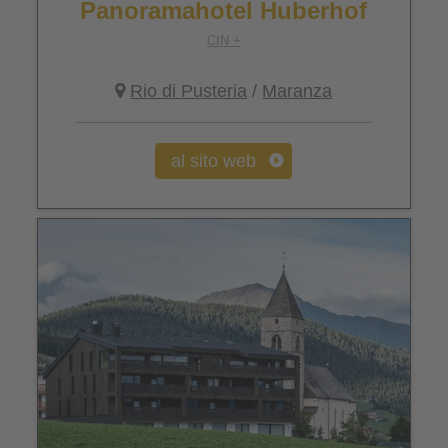
Panoramahotel Huberhof
CIN +
Rio di Pusteria
/
Maranza
al sito web