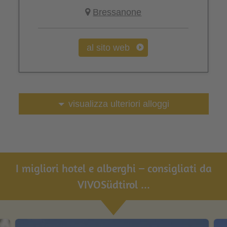
Bressanone
al sito web
visualizza ulteriori alloggi
I migliori hotel e alberghi – consigliati da
VIVOSüdtirol ...