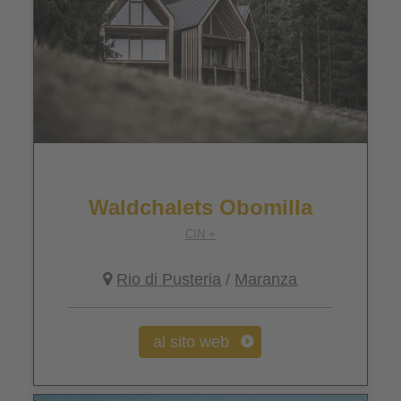
Waldchalets Obomilla
CIN +
Rio di Pusteria
/
Maranza
al sito web