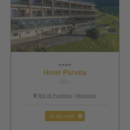
Hotel Purvita
CIN +
Rio di Pusteria
/
Maranza
al sito web