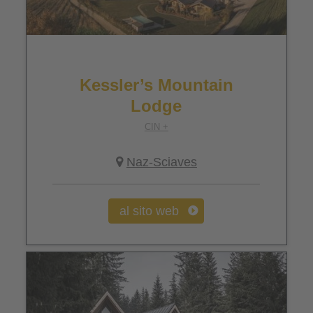
Kessler’s Mountain
Lodge
CIN +
Naz-Sciaves
al sito web