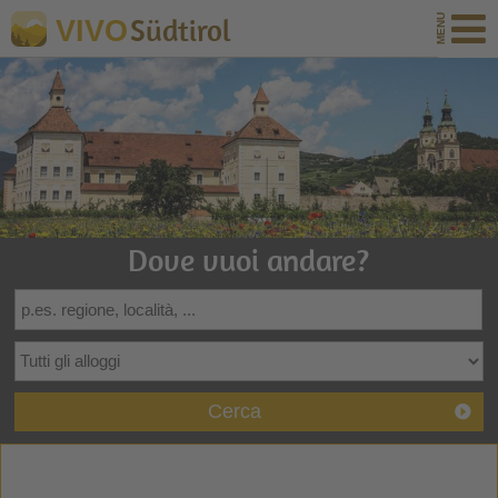
Südtirol
VIVO
Dove vuoi andare?
Cerca