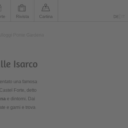
rte
Rivista
Cartina
DE
IT
lloggi Ponte Gardena
lle Isarco
entato una famosa
 Castel Forte, detto
ena
e dintorni. Dai
ate e garni e trova