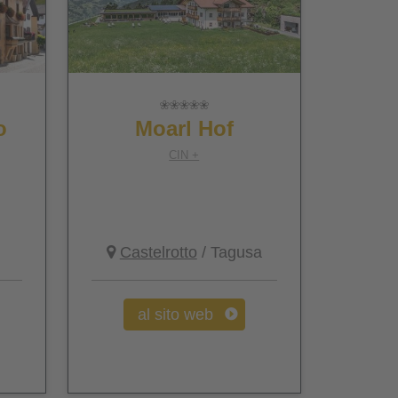
o
Moarl Hof
CIN +
Castelrotto
/ Tagusa
al sito web