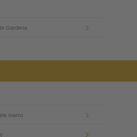
te Gardena
alle Isarco
co