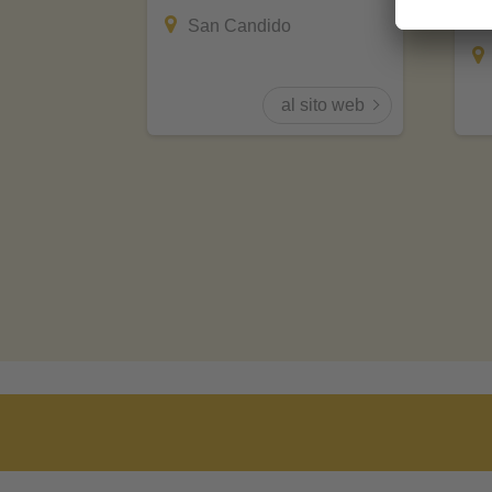
CI
San Candido
sito web
al sito web