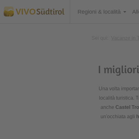
Südtirol
VIVO
Regioni & località
Al
Sei qui:
Vacanze in T
I miglior
Una volta importan
località turistica. 
anche
Castel Tr
un'occhiata agli
h