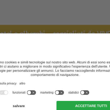
hotel e alberghi – consigliati da VIVO
n Park | alpine
Hotel Erika
uites & spa
CIN +