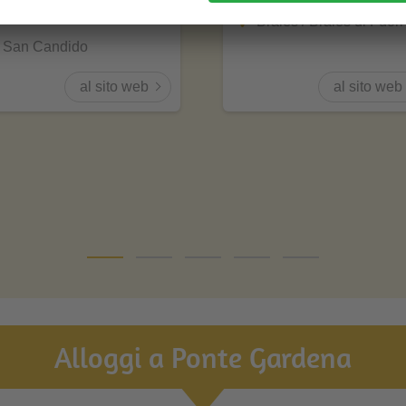
N +
Braies / Braies di Fuori
San Candido
al sito web
al sito web
Alloggi a Ponte Gardena