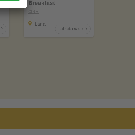
Breakfast
Meran
CIN +
Lana
al sito web