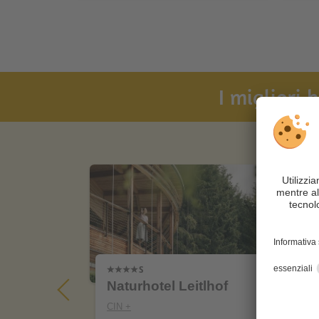
I migliori 
Naturhotel Leitlhof
Zi
s
CIN +