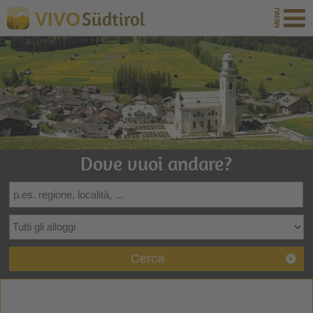
Südtirol
VIVO
Dove vuoi andare?
Cerca