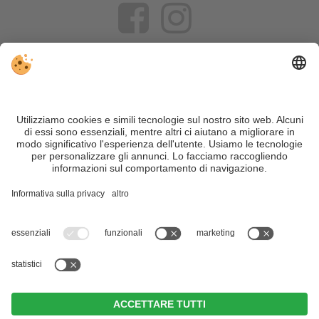
VIVOSüdtirol è il portale di viaggio per chi desidera vivere il
Trentino Alto Adige davvero – con consigli autentici, alloggi e
offerte su misura.
Nonostante il lavoro accurato e il costante aggiornamento dei
contenuti, si possono verificare errori. Non garantiamo la
correttezza e la completezza di tutte le informazioni. Per
motivi di sicurezza, si prega di verificare chiedendo
direttamente sul posto all'organizzatore.
Sitemap
|
Editoria
&
Direttiva privacy
|
Impostazioni cookie individuali
| Part. IVA IT02365710215