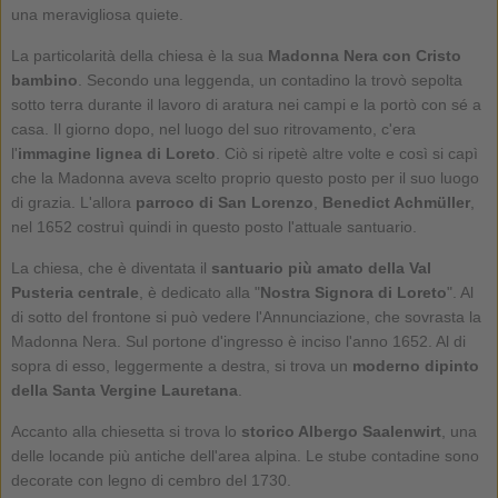
una meravigliosa quiete.
La particolarità della chiesa è la sua
Madonna Nera con Cristo
bambino
. Secondo una leggenda, un contadino la trovò sepolta
sotto terra durante il lavoro di aratura nei campi e la portò con sé a
casa. Il giorno dopo, nel luogo del suo ritrovamento, c'era
l'
immagine lignea di Loreto
. Ciò si ripetè altre volte e così si capì
che la Madonna aveva scelto proprio questo posto per il suo luogo
di grazia. L'allora
parroco di San Lorenzo
,
Benedict Achmüller
,
nel 1652 costruì quindi in questo posto l'attuale santuario.
La chiesa, che è diventata il
santuario più amato della Val
Pusteria centrale
, è dedicato alla "
Nostra Signora di Loreto
". Al
di sotto del frontone si può vedere l'Annunciazione, che sovrasta la
Madonna Nera. Sul portone d'ingresso è inciso l'anno 1652. Al di
sopra di esso, leggermente a destra, si trova un
moderno dipinto
della Santa Vergine Lauretana
.
Accanto alla chiesetta si trova lo
storico Albergo Saalenwirt
, una
delle locande più antiche dell'area alpina. Le stube contadine sono
decorate con legno di cembro del 1730.