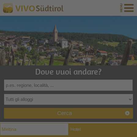
Südtirol
VIVO
Dove vuoi andare?
Cerca
Meltina
Hotel