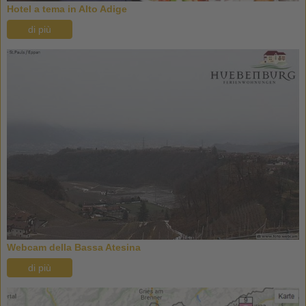
Hotel a tema in Alto Adige
di più
Webcam della Bassa Atesina
di più