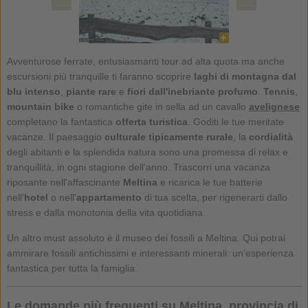
Avventurose ferrate, entusiasmanti tour ad alta quota ma anche
escursioni più tranquille ti faranno scoprire
laghi di montagna dal
blu intenso
,
piante rare
e
fiori dall'inebriante profumo
.
Tennis
,
mountain bike
o romantiche gite in sella ad un cavallo
avelignese
completano la fantastica
offerta turistica
. Goditi le tue meritate
vacanze. Il paesaggio
culturale tipicamente rurale
, la
cordialità
degli abitanti e la splendida natura sono una promessa di relax e
tranquillità, in ogni stagione dell'anno. Trascorri una vacanza
riposante nell'affascinante
Meltina
e ricarica le tue batterie
nell'
hotel
o nell'
appartamento
di tua scelta, per rigenerarti dallo
stress e dalla monotonia della vita quotidiana.
Un altro must assoluto è il museo dei fossili a Meltina. Qui potrai
ammirare fossili antichissimi e interessanti minerali: un'esperienza
fantastica per tutta la famiglia.
Le domande più frequenti su Meltina, provincia di