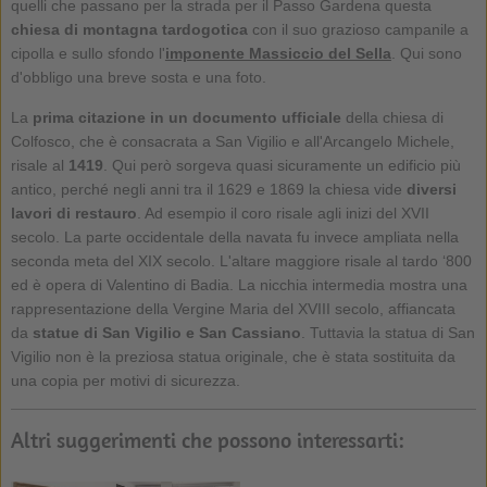
quelli che passano per la strada per il Passo Gardena questa
chiesa di montagna tardogotica
con il suo grazioso campanile a
cipolla e sullo sfondo l'
imponente Massiccio del Sella
. Qui sono
d'obbligo una breve sosta e una foto.
La
prima citazione in un documento ufficiale
della chiesa di
Colfosco, che è consacrata a San Vigilio e all'Arcangelo Michele,
risale al
1419
. Qui però sorgeva quasi sicuramente un edificio più
antico, perché negli anni tra il 1629 e 1869 la chiesa vide
diversi
lavori di restauro
. Ad esempio il coro risale agli inizi del XVII
secolo. La parte occidentale della navata fu invece ampliata nella
seconda meta del XIX secolo. L'altare maggiore risale al tardo ‘800
ed è opera di Valentino di Badia. La nicchia intermedia mostra una
rappresentazione della Vergine Maria del XVIII secolo, affiancata
da
statue di San Vigilio e San Cassiano
. Tuttavia la statua di San
Vigilio non è la preziosa statua originale, che è stata sostituita da
una copia per motivi di sicurezza.
Altri suggerimenti che possono interessarti: