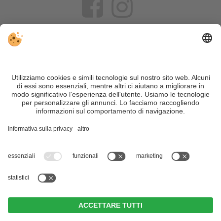
VIVOSüdtirol è il portale di viaggio per chi desidera vivere il
Trentino Alto Adige davvero – con consigli autentici, alloggi e
offerte su misura.
Nonostante il lavoro accurato e il costante aggiornamento dei
contenuti, si possono verificare errori. Non garantiamo la
correttezza e la completezza di tutte le informazioni. Per
motivi di sicurezza, si prega di verificare chiedendo
direttamente sul posto all'organizzatore.
Sitemap
|
Editoria
&
Direttiva privacy
|
Impostazioni cookie individuali
| Part. IVA IT02365710215