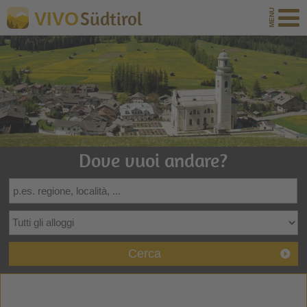
Südtirol
VIVO
Dove vuoi andare?
Cerca