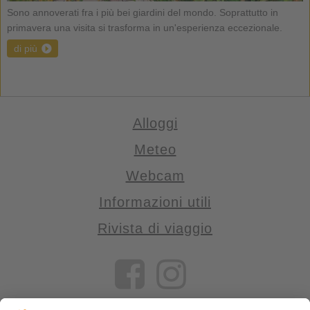
Sono annoverati fra i più bei giardini del mondo. Soprattutto in
primavera una visita si trasforma in un'esperienza eccezionale.
di più
Alloggi
Meteo
Webcam
Informazioni utili
Rivista di viaggio