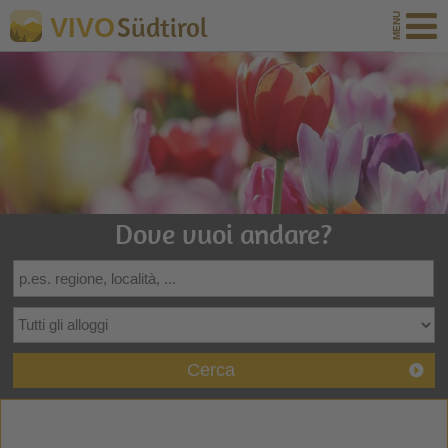
Südtirol
VIVO
Dove vuoi andare?
Cerca