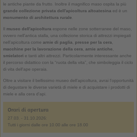
le antiche piante da frutto. Inoltre il magnifico maso ospita la più
grande collezione privata dell'apicoltura altoatesina
ed è un
monumento di architettura rurale
.
Il
museo dell'apicoltura
espone nelle zone sotterranee del maso,
ovvero nell'antica stalla, una collezione storica di attrezzi impiegati
nell'apicoltura come
arnie di paglia
,
presse per la cera
,
macchine per la lavorazione della cera
,
arnie antiche
,
smielatori
e tanti altri attrezzi. Particolarmente interessante anche
il percorso didattico con la “ruota della vita”, che simboleggia il ciclo
di vita dell'ape operaia.
Oltre a visitare il bellissimo museo dell'apicoltura, avrai l'opportunità
di degustare le diverse varietà di miele e di acquistare i prodotti di
miele e alla cera d'api.
Orari di apertura
27.03. - 31.10.2026:
Tutti i giorni dalle ore 10.00 alle ore 18.00