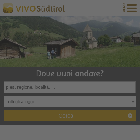
Südtirol
VIVO
Dove vuoi andare?
Cerca