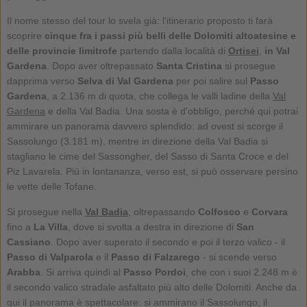
Il nome stesso del tour lo svela già: l'itinerario proposto ti farà
scoprire
cinque fra i passi più belli delle Dolomiti altoatesine e
delle provincie limitrofe
partendo dalla località di
Ortisei
,
in Val
Gardena
. Dopo aver oltrepassato
Santa Cristina
si prosegue
dapprima verso
Selva di Val Gardena
per poi salire sul
Passo
Gardena
, a 2.136 m di quota, che collega le valli ladine della
Val
Gardena
e della Val Badia. Una sosta è d'obbligo, perché qui potrai
ammirare un panorama davvero splendido: ad ovest si scorge il
Sassolungo (3.181 m), mentre in direzione della Val Badia si
stagliano le cime del Sassongher, del Sasso di Santa Croce e del
Piz Lavarela. Più in lontananza, verso est, si può osservare persino
le vette delle Tofane.
Si prosegue nella
Val Badia
, oltrepassando
Colfosco
e
Corvara
fino a
La Villa
, dove si svolta a destra in direzione di
San
Cassiano
. Dopo aver superato il secondo e poi il terzo valico - il
Passo di Valparola
e il
Passo di Falzarego
- si scende verso
Arabba
. Si arriva quindi al
Passo Pordoi
, che con i suoi 2.248 m è
il secondo valico stradale asfaltato più alto delle Dolomiti. Anche da
qui il panorama è spettacolare: si ammirano il Sassolungo, il