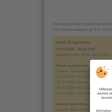
Una piccola visita meritano assoluta
Fare una passeggiata qui è un vero p
Orari di apertura
27.11.2026 - 06.01.2027
Inaugurazione: 26.11. (ore 17.00 -
Stand commercio:
Lunedì - Domenica: ore 10.00 - 19
24.12.2026: ore 10.00 - 16.00
25.12.2026: chiuso
31.12.2026: ore 10.00 - 18.00
01.01.2027: ore 11.00 - 19.00
Gastronomie (fino al 23.12.2026)
Lunedì - Mercoledì: ore 10.00 - 22