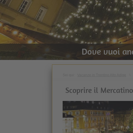
Dove vuoi an
Sei qui:
Vacanze in Trentino Alto Adige
\
Scoprire il Mercatin