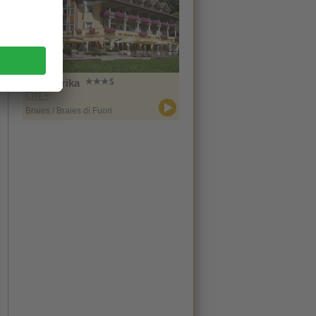
Hotel Erika
CIN +
Braies / Braies di Fuori