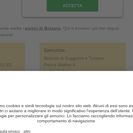
ACCETTA
mente anche i
portici di Bolzano
. Qui si trovano i più bei negozi.
iacere!
Contatto:
Azienda di Soggiorno e Turismo
 22:30)
Piazza Walther 8
I - 39100 Bolzano
Tel.: +39 0471 307 000
.00
www.mercatinodinatalebz.it
:
.00