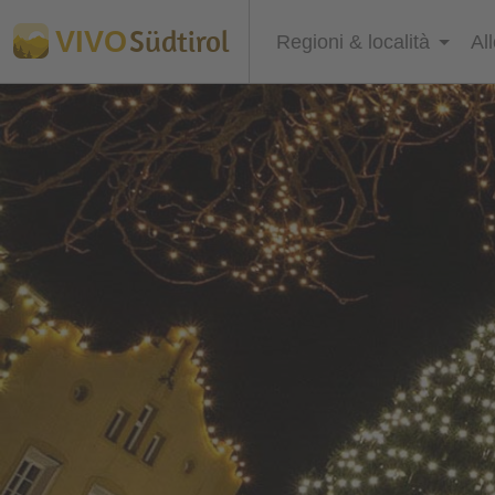
Südtirol
VIVO
Regioni & località
Al