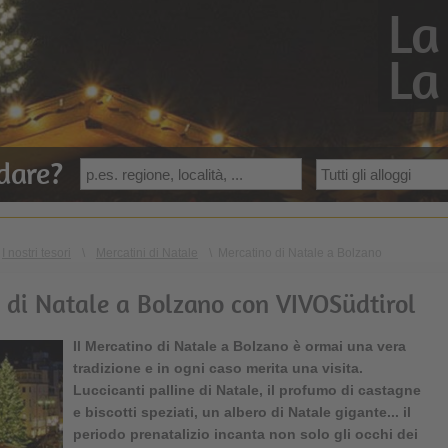
La
La
dare?
I nostri tesori
\
Mercatini di Natale
\
Mercatino di Natale a Bolzano
o di Natale a Bolzano con VIVOSüdtirol
Il Mercatino di Natale a Bolzano è ormai una vera
tradizione e in ogni caso merita una visita.
Luccicanti palline di Natale, il profumo di castagne
e biscotti speziati, un albero di Natale gigante... il
periodo prenatalizio incanta non solo gli occhi dei