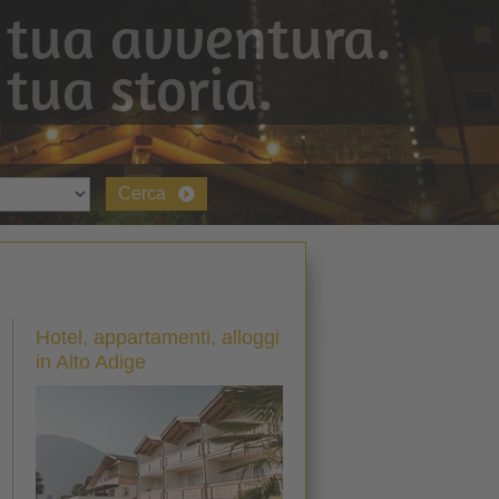
 tua avventura.
 tua storia.
Cerca
Hotel, appartamenti, alloggi
in Alto Adige