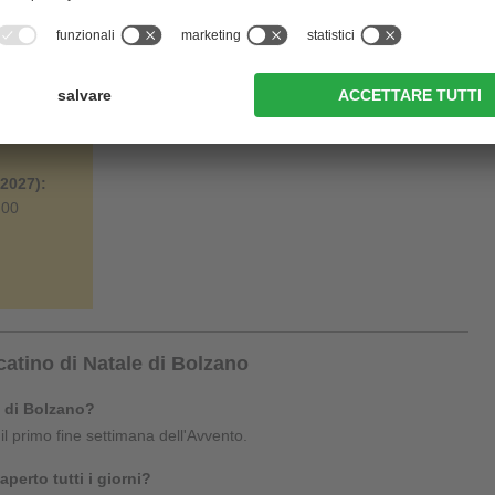
0
.2027):
.00
atino di Natale di Bolzano
e di Bolzano?
il primo fine settimana dell'Avvento.
aperto tutti i giorni?