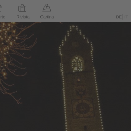
rte
Rivista
Cartina
DE
IT