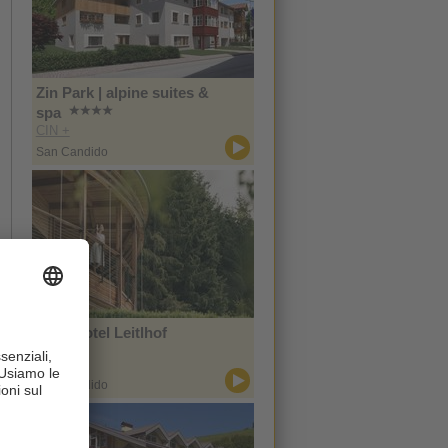
Zin Park | alpine suites &
spa
CIN +
San Candido
Naturhotel Leitlhof
CIN +
San Candido