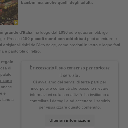
bambini ma anche quelli degli adulti.
iù grande d'Italia
, ha luogo
dal 1990
ed è quasi un obbligo
ige. Presso i
150 piccoli stand ben addobbati
puoi ammirare e
rtigianali tipici dell'Alto Adige, come prodotti in vetro e legno fatti
na e pantofole di feltro.
regalo
È necessario il suo consenso per caricare
cosa di
 palato
il servizio .
olzano
.
Ci avvaliamo dei servizi di terze parti per
a anche
incorporare contenuti che possono rilevare
le e
informazioni sulla sua attività. La invitiamo a
vitano a
controllare i dettagli e ad accettare il servizio
per visualizzare questo contenuto.
Ulteriori informazioni