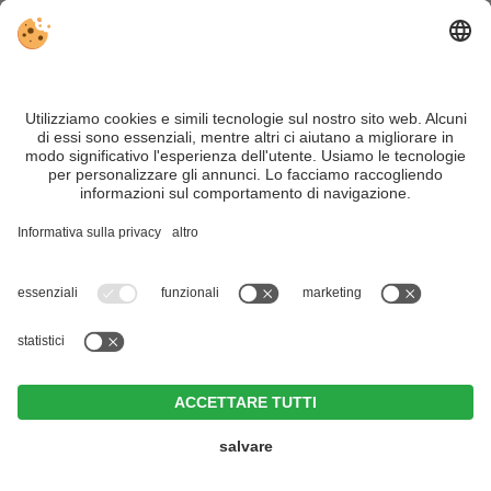
VIVOSüdtirol è il portale di viaggio per chi desidera vivere il
Trentino Alto Adige davvero – con consigli autentici, alloggi e
offerte su misura.
Nonostante il lavoro accurato e il costante aggiornamento dei
contenuti, si possono verificare errori. Non garantiamo la
correttezza e la completezza di tutte le informazioni. Per
motivi di sicurezza, si prega di verificare chiedendo
direttamente sul posto all'organizzatore.
Sitemap
|
Editoria
&
Direttiva privacy
|
Impostazioni cookie individuali
| Part. IVA IT02365710215
Zin Park | alpine suites & spa
CIN +