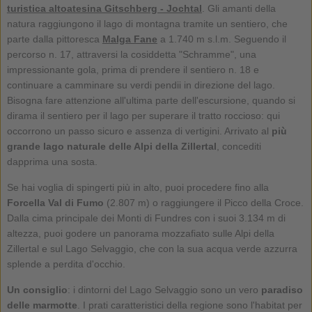
turistica altoatesina Gitschberg - Jochtal
. Gli amanti della
natura raggiungono il lago di montagna tramite un sentiero, che
parte dalla pittoresca
Malga Fane
a 1.740 m s.l.m. Seguendo il
percorso n. 17, attraversi la cosiddetta "Schramme", una
impressionante gola, prima di prendere il sentiero n. 18 e
continuare a camminare su verdi pendii in direzione del lago.
Bisogna fare attenzione all'ultima parte dell'escursione, quando si
dirama il sentiero per il lago per superare il tratto roccioso: qui
occorrono un passo sicuro e assenza di vertigini. Arrivato al
più
grande lago naturale delle Alpi della Zillertal
, concediti
dapprima una sosta.
Se hai voglia di spingerti più in alto, puoi procedere fino alla
Forcella Val di Fumo
(2.807 m) o raggiungere il Picco della Croce.
Dalla cima principale dei Monti di Fundres con i suoi 3.134 m di
altezza, puoi godere un panorama mozzafiato sulle Alpi della
Zillertal e sul Lago Selvaggio, che con la sua acqua verde azzurra
splende a perdita d'occhio.
Un consiglio
: i dintorni del Lago Selvaggio sono un vero
paradiso
delle marmotte
. I prati caratteristici della regione sono l'habitat per