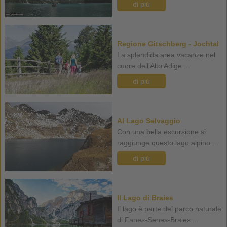
di più
Regione Gitschberg - Jochtal
La splendida area vacanze nel
cuore dell'Alto Adige ...
di più
Al Lago Selvaggio
Con una bella escursione si
raggiunge questo lago alpino ...
di più
Il Lago di Braies
Il lago è parte del parco naturale
di Fanes-Senes-Braies ...