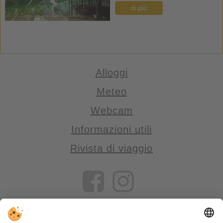
di più
Alloggi
Meteo
Webcam
Informazioni utili
Rivista di viaggio