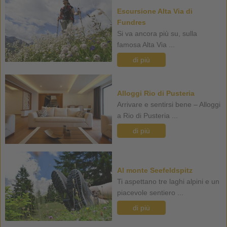
Escursione Alta Via di
Fundres
Si va ancora più su, sulla
famosa Alta Via ...
di più
Alloggi Rio di Pusteria
Arrivare e sentirsi bene – Alloggi
a Rio di Pusteria ...
di più
Al monte Seefeldspitz
Ti aspettano tre laghi alpini e un
piacevole sentiero ...
di più