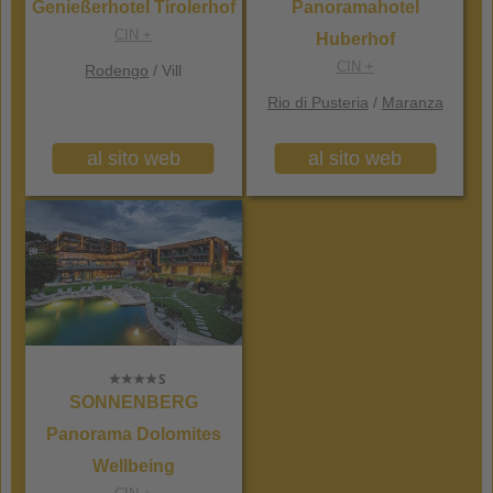
Genießerhotel Tirolerhof
Panoramahotel
CIN +
Huberhof
CIN +
Rodengo
/ Vill
Rio di Pusteria
/
Maranza
al sito web
al sito web
SONNENBERG
Panorama Dolomites
Wellbeing