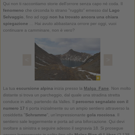
Qui non ti raccontiamo storie dell'orrore senza capo né coda. Il
fenomeno
che circonda lo strano "ruggito" emesso dal
Lago
Selvaggio
, fino ad oggi
non ha trovato ancora una chiara
spiegazione
… Hai avuto abbastanza orrore per oggi, vuoi
continuare a camminare, non è vero?
<
>
La tua
escursione alpina
inizia presso la
Malga Fane
. Non molto
distante si trova un parcheggio, dal quale una stradina stretta
conduce in alto, partendo da Valles. Il
percorso segnalato con il
numero 17
ti porta inizialmente su un ampio sentiero attraverso la
cosiddetta "
Schramme
", un'impressionante
gola rocciosa
. Il
sentiero sale leggermente e porta ad una biforcazione. Qui devi
svoltare a sinistra e seguire adesso il segnavia 18. Si prosegue
ancora leggermente in salita fino alla
Malga Pian di Làbes
(2.138