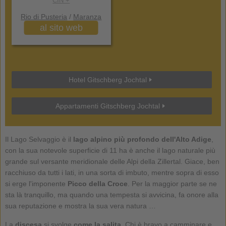
CIN +
Rio di Pusteria
/
Maranza
al sito web
Hotel Gitschberg Jochtal
Appartamenti Gitschberg Jochtal
Il Lago Selvaggio è il
lago alpino più profondo dell'Alto Adige
,
con la sua notevole superficie di 11 ha è anche il lago naturale più
grande sul versante meridionale delle Alpi della Zillertal. Giace, ben
racchiuso da tutti i lati, in una sorta di imbuto, mentre sopra di esso
si erge l'imponente
Picco della Croce
. Per la maggior parte se ne
sta là tranquillo, ma quando una tempesta si avvicina, fa onore alla
sua reputazione e mostra la sua vera natura …
La
discesa
si svolge
come la salita
. Chi è bravo a camminare e