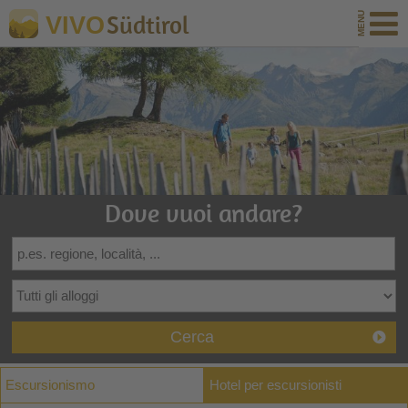
Südtirol
VIVO
Dove vuoi andare?
Cerca
Escursionismo
Hotel per escursionisti