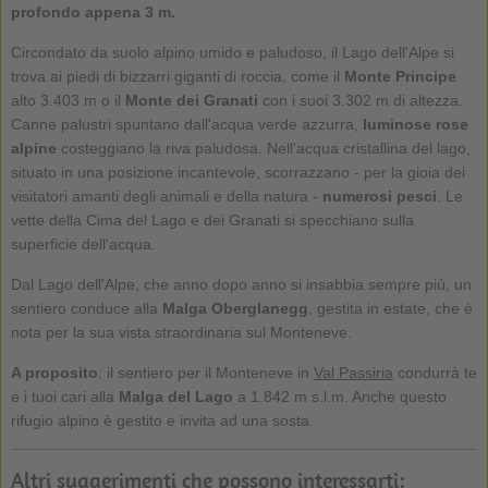
profondo appena 3 m.
Circondato da suolo alpino umido e paludoso, il Lago dell'Alpe si
trova ai piedi di bizzarri giganti di roccia, come il
Monte Principe
alto 3.403 m o il
Monte dei Granati
con i suoi 3.302 m di altezza.
Canne palustri spuntano dall'acqua verde azzurra,
luminose rose
alpine
costeggiano la riva paludosa. Nell'acqua cristallina del lago,
situato in una posizione incantevole, scorrazzano - per la gioia dei
visitatori amanti degli animali e della natura -
numerosi pesci
. Le
vette della Cima del Lago e dei Granati si specchiano sulla
superficie dell'acqua.
Dal Lago dell'Alpe, che anno dopo anno si insabbia sempre più, un
sentiero conduce alla
Malga Oberglanegg
, gestita in estate, che è
nota per la sua vista straordinaria sul Monteneve.
A proposito
: il sentiero per il Monteneve in
Val Passiria
condurrà te
e i tuoi cari alla
Malga del Lago
a 1.842 m s.l.m. Anche questo
rifugio alpino è gestito e invita ad una sosta.
Altri suggerimenti che possono interessarti: