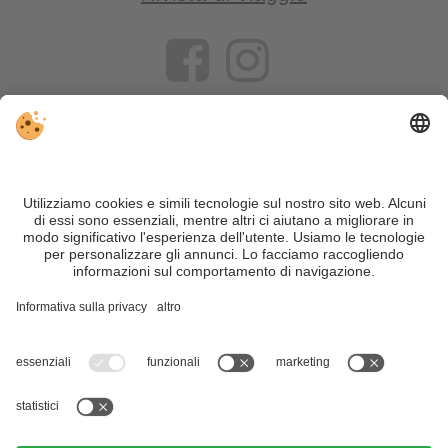
VIVOSüdtirol è il portale di viaggio per chi desidera vivere il
Trentino Alto Adige davvero – con consigli autentici, alloggi e
offerte su misura.
Nonostante il lavoro accurato e il costante aggiornamento dei
contenuti, si possono verificare errori. Non garantiamo la
correttezza e la completezza di tutte le informazioni. Per
motivi di sicurezza, si prega di verificare chiedendo
direttamente sul posto all'organizzatore.
Sitemap
|
Editoria
&
Direttiva privacy
|
Impostazioni cookie individuali